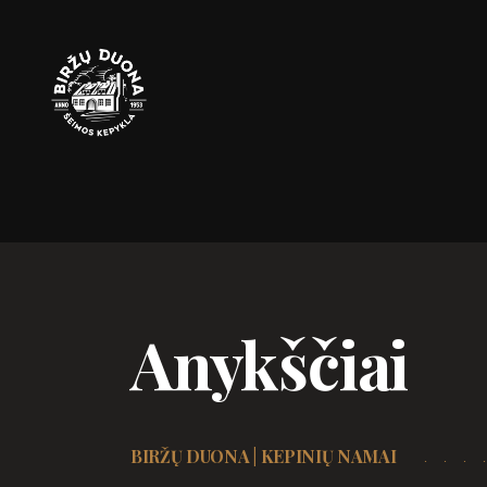
Skip
to
content
Anykščiai
BIRŽŲ DUONA | KEPINIŲ NAMAI