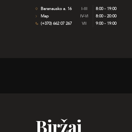
Baranausko a. 16
I-III
8:00 - 19:00
Map
IV-VI
8:00 - 20:00
(+370) 662 07 267
VII
9:00 - 19:00
Biržai