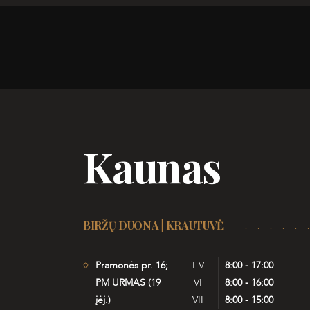
Kaunas
BIRŽŲ DUONA | KRAUTUVĖ
Pramonės pr. 16;
I-V
8:00 - 17:00
PM URMAS (19
VI
8:00 - 16:00
įėj.)
VII
8:00 - 15:00