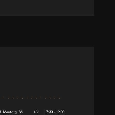
H. Manto g. 36
I-V
7:30 - 19:00