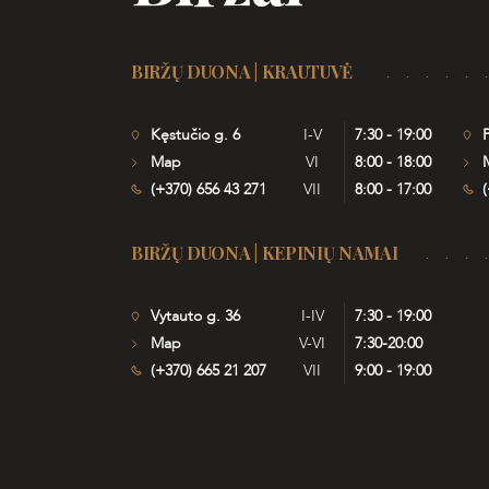
BIRŽŲ DUONA | KRAUTUVĖ
Kęstučio g. 6
I-V
7:30 - 19:00
P
Map
VI
8:00 - 18:00
(+370) 656 43 271
VII
8:00 - 17:00
(
BIRŽŲ DUONA | KEPINIŲ NAMAI
Vytauto g. 36
I-IV
7:30 - 19:00
Map
V-VI
7:30-20:00
(+370) 665 21 207
VII
9:00 - 19:00