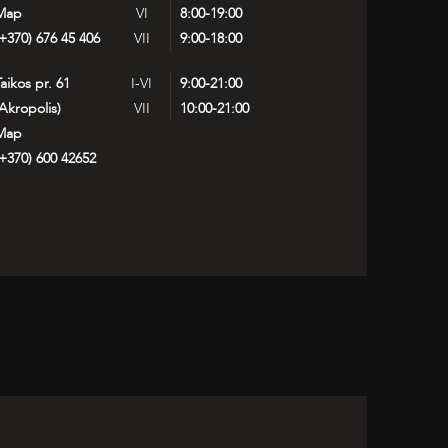
Map
VI
8:00-19:00
+370) 676 45 406
VII
9:00-18:00
aikos pr. 61
I-VI
9:00-21:00
Akropolis)
VII
10:00-21:00
Map
+370) 600 42652