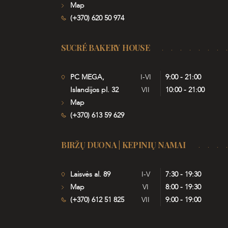
Map
(+370) 620 50 974
SUCRÉ BAKERY HOUSE
PC MEGA,
I-VI
9:00 - 21:00
Islandijos pl. 32
VII
10:00 - 21:00
Map
(+370) 613 59 629
BIRŽŲ DUONA | KEPINIŲ NAMAI
Laisvės al. 89
I-V
7:30 - 19:30
Map
VI
8:00 - 19:30
(+370) 612 51 825
VII
9:00 - 19:00