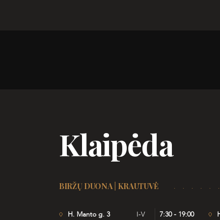
Klaipėda
BIRŽŲ DUONA | KRAUTUVĖ
H. Manto g. 3
I-V
7:30 - 19:00