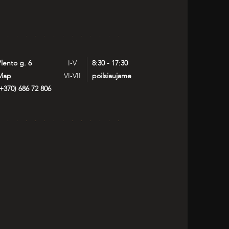
lento g. 6
I-V
8:30 - 17:30
Map
VI-VII
poilsiaujame
+370) 686 72 806