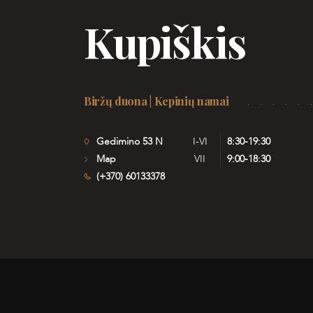
Kupiškis
Biržų duona | Kepinių namai
Gedimino 53 N
I-VI
8:30-19:30
Map
VII
9:00-18:30
(+370) 60133378