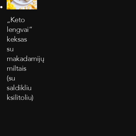
„Keto
lengvai“
keksas
su
makadamijų
miltais
(su
saldikliu
ksilitoliu)