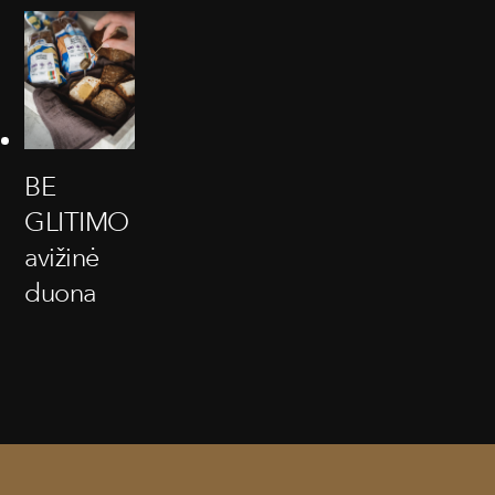
BE
GLITIMO
avižinė
duona