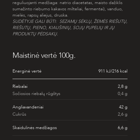
reguliuojanti medžiaga: natrio diacetatas, maisto dažiklis
sumažinto riebumo kakavos milteliai, fermentai), vanduo,
mielės, rapsų aliejus, druska.
SUDĖTYJE GALI BŪTI: SEZAMŲ SĖKLŲ, ŽEMĖS RIEŠUTŲ,
RIEŠUTŲ, PIENO, KIAUŠINIŲ, SOJŲ PUPELIŲ IR JŲ
PRODUKTŲ PĖDSAKŲ.
Maistinė vertė 100g.
Energinė vertė
911 kJ/216 kcal
Riebalai
2,8 g
Sočiosios riebalų rūgštys
0,4 g
Angliavandeniai
42 g
Cukrūs
2,6 g
Skaidulinės medžiagos
6,6 g