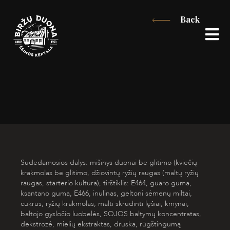
Skip
Back
to
content
Sudedamosios dalys: mišinys duonai be glitimo (kviečių
krakmolas be glitimo, džiovintų ryžių raugas (maltų ryžių
raugas, starterio kultūra), tirštiklis: E464, guaro guma,
ksantano guma, E466, inulinas, geltoni sėmenų miltai,
cukrus, ryžių krakmolas, malti skrudinti lęšiai, kmynai,
baltojo gysločio luobelės,
SOJOS
baltymų koncentratas,
dekstrozė, mielių ekstraktas, druska, rūgštingumą