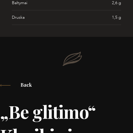
Baltymai
2,6 g
Druska
1,5 g
Back
„Be glitimo“