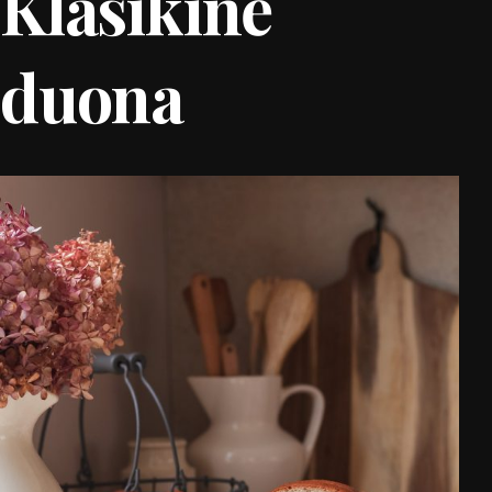
Klasikinė
duona