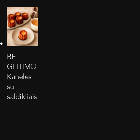
BE
GLITIMO
Kanelės
su
saldikliais