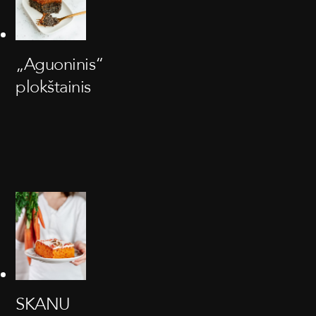
„Aguoninis“
plokštainis
SKANU