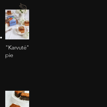
"Karvutė"
pie