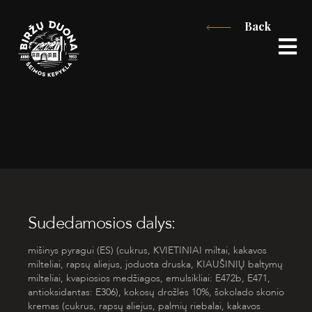
Skip
Back
to
content
Sudedamosios dalys:
mišinys pyragui (ES) (cukrus,
KVIETINIAI
miltai, kakavos
milteliai, rapsų aliejus, joduota druska,
KIAUŠINIŲ
baltymų
milteliai, kvapiosios medžiagos, emulsikliai: E472b, E471,
antioksidantas: E306), kokosų drožlės 10%, šokolado skonio
kremas (cukrus, rapsų aliejus, palmių riebalai, kakavos