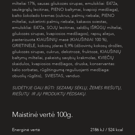
milteliai 17%, sausas gliukozės sirupas, emulsikliai: E472a,
saulėgrąžų lecitinas,
PIENO
baltymai, kvapioji medžiaga),
balto šokolado kremas (cukrus, palmių riebalai,
PIENO
milteliai, sukietinti palmių riebalai, kakavos sviestas,
emulsikliai: E472a,
SOJŲ
lecitinas, saldžių
IŠRŪGŲ
milteliai,
gliukozės sirupas, kvapiosios medžiagos), rapsų aliejus,
pasterizuota
KIAUŠINIŲ
masė (
KIAUŠINIAI
100 %),
GRIETINĖLĖ
, kokosų įdaras 5,9% (džiovintų kokosų drožlės,
gliukozės sirupas, cukrus, dekstrozė, fruktozė
, KIAUŠINIŲ
baltymų milteliai, pakeistų savybių krakmolas,
KVIEČIŲ
skaidulos, kvapiosios medžiagos, druska, konservantas:
kalio sorbatas, rūgštingumą reguliuojanti medžiaga:
obuolių rūgštis),
SVIESTAS
, vanduo.
SUDĖTYJE GALI BŪTI: SEZAMŲ SĖKLŲ, ŽEMĖS RIEŠUTŲ,
RIEŠUTŲ IR JŲ PRODUKTŲ PĖDSAKŲ
.
Maistinė vertė 100g.
Energinė vertė
2186 kJ / 524 kcal