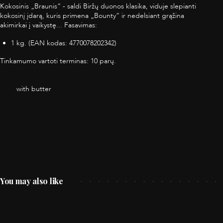
Kokosinis „Braunis“ - saldi Biržų duonos klasika, viduje slepianti
kokosinį įdarą, kuris primena „Bounty“ ir nedelsiant grąžina
akimirkai į vaikystę... Fasavimas:
1 kg. (EAN kodas: 4770078202342)
Tinkamumo vartoti terminas: 10 parų.
with butter
You may also like