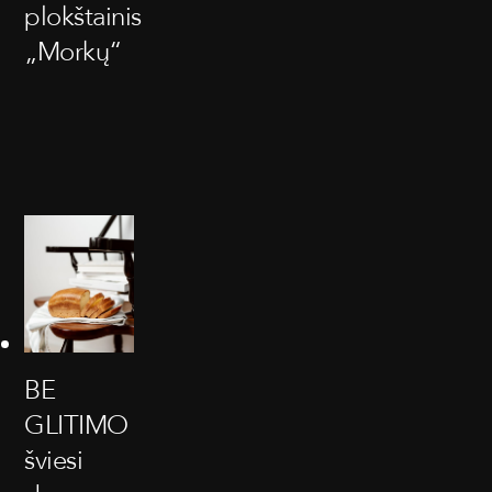
plokštainis
„Morkų“
BE
GLITIMO
šviesi