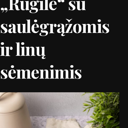
„Rugilė“ su
saulėgrąžomis
ir linų
sėmenimis