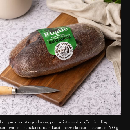
Lengva ir maistinga duona, praturtinta saulėgrąžomis ir linų
sėmenimis – subalansuotam kasdieniam skoniui. Fasavimas: 600 g.