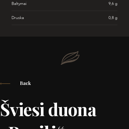
Baltymai
9,6 g
Druska
0,8 g
Back
Šviesi duona