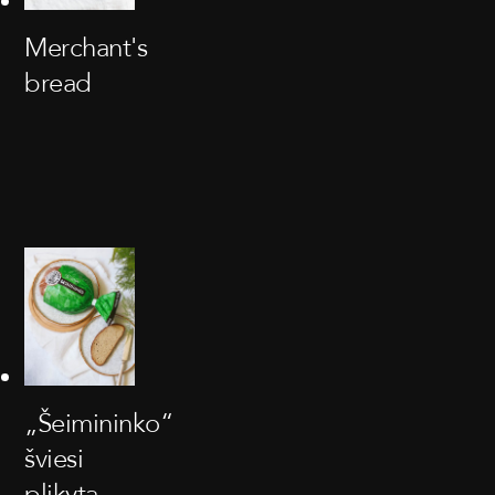
Merchant's
bread
„Šeimininko“
šviesi
plikyta