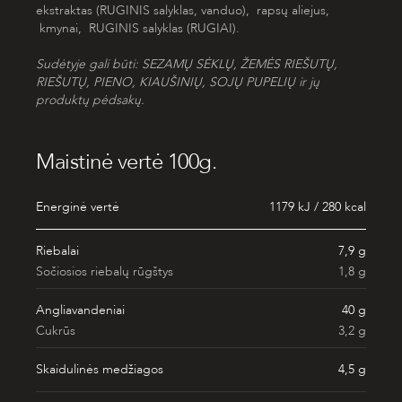
ekstraktas (
RUGINIS
salyklas, vanduo), rapsų aliejus,
kmynai,
RUGINIS
salyklas (
RUGIAI
).
Sudėtyje gali būti: SEZAM
Ų SĖKLŲ,
ŽEMĖS RIEŠUTŲ,
RIEŠUTŲ, PIENO, KIAUŠINIŲ, SOJŲ PUPELIŲ ir jų
produktų pėdsak
ų.
Maistinė vertė 100g.
Energinė vertė
1179 kJ / 280 kcal
Riebalai
7,9 g
Sočiosios riebalų rūgštys
1,8 g
Angliavandeniai
40 g
Cukrūs
3,2 g
Skaidulinės medžiagos
4,5 g