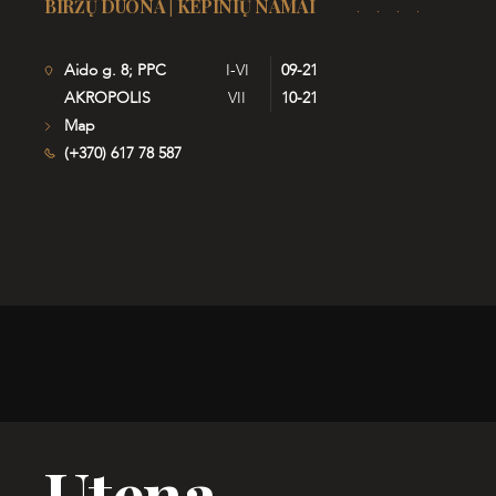
BIRŽŲ DUONA | KEPINIŲ NAMAI
Aido g. 8; PPC
I-VI
09-21
AKROPOLIS
VII
10-21
Map
(+370) 617 78 587
Utena