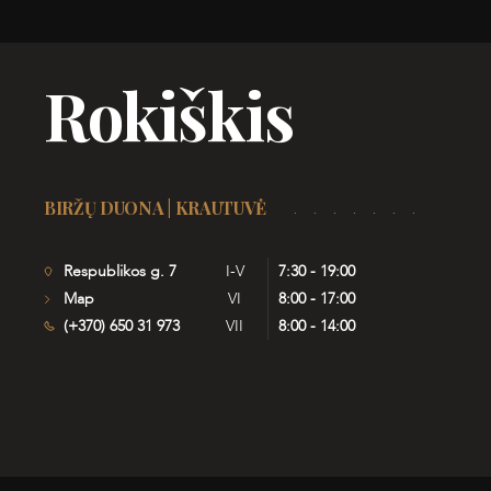
Rokiškis
BIRŽŲ DUONA | KRAUTUVĖ
Respublikos g. 7
I-V
7:30 - 19:00
Map
VI
8:00 - 17:00
(+370) 650 31 973
VII
8:00 - 14:00