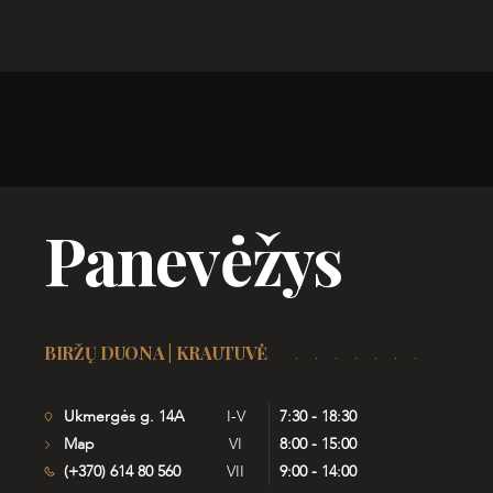
Panevėžys
BIRŽŲ DUONA | KRAUTUVĖ
Ukmergės g. 14A
I-V
7:30 - 18:30
Map
VI
8:00 - 15:00
(+370) 614 80 560
VII
9:00 - 14:00