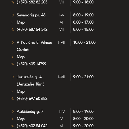
(+370) 682 82 203
VII
9:00 - 18:00
Savanorių pr. 46
I-V
8:00 - 19:00
Map
VI
8:00 - 17:00
(+370) 687 54 342
VII
8:00 - 15:00
V. Pociūno 8, Vilnius
I-VII
10:00 - 21:00
Outlet
Map
(+370) 605 14799
Jeruzalės g. 4
I-VII
9:00 - 21:00
(Jeruzalės Rimi)
Map
(+370) 697 60 682
Aukštaičių g. 7
I-IV
8:00 - 19:00
Map
V
8:00 - 20:00
(+370) 602 54 042
VI
9:00 - 20:00