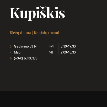
Kupiškis
Biržų duona | Kepinių namai
Gedimino 53 N
I-VI
8:30-19:30
Map
VII
9:00-18:30
(+370) 60133378