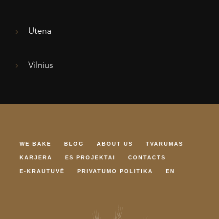
Utena
Vilnius
WE BAKE
BLOG
ABOUT US
TVARUMAS
KARJERA
ES PROJEKTAI
CONTACTS
E-KRAUTUVĖ
PRIVATUMO POLITIKA
EN