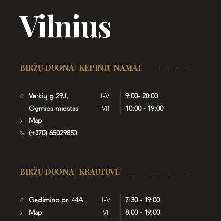
Vilnius
BIRŽŲ DUONA | KEPINIŲ NAMAI
Verkių g 29J,
I-VI
9:00- 20:00
Ogmios miestas
VII
10:00 - 19:00
Map
(+370) 65029850
BIRŽŲ DUONA | KRAUTUVĖ
Gedimino pr. 44A
I-V
7:30 - 19:00
Map
VI
8:00 - 19:00