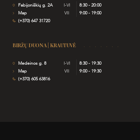
Fabijoniškių g. 2A
I-VI
8:30 - 20:00
Map
VII
9:00 - 19:00
(+370) 647 31720
BIRŽŲ DUONA | KRAUTUVĖ
Medeinos g. 8
I-VI
8:30 - 19:30
Map
VII
9:00 - 19:30
(+370) 605 63816