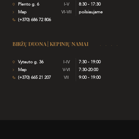
Plento g. 6
I-V
8:30 - 17:30
Map
VI-VII
poilsiaujame
(+370) 686 72 806
BIRŽŲ DUONA | KEPINIŲ NAMAI
Vytauto g. 36
I-IV
7:30 - 19:00
Map
V-VI
7:30-20:00
(+370) 665 21 207
VII
9:00 - 19:00