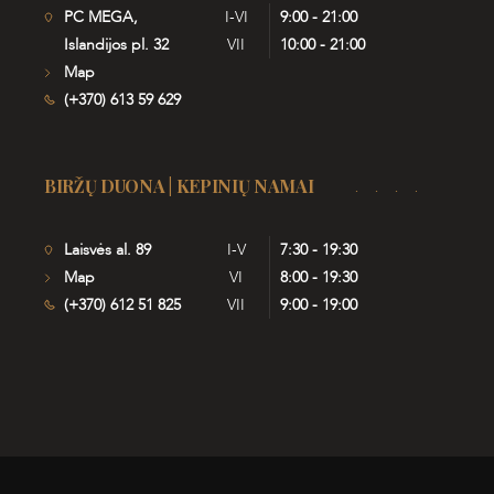
PC MEGA,
I-VI
9:00 - 21:00
Islandijos pl. 32
VII
10:00 - 21:00
Map
(+370) 613 59 629
BIRŽŲ DUONA | KEPINIŲ NAMAI
Laisvės al. 89
I-V
7:30 - 19:30
Map
VI
8:00 - 19:30
(+370) 612 51 825
VII
9:00 - 19:00