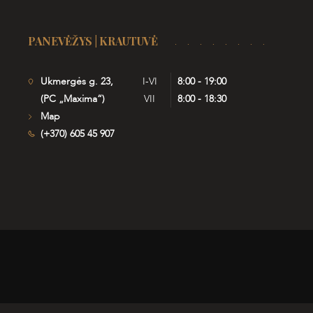
PANEVĖŽYS | KRAUTUVĖ
Ukmergės g. 23,
I-VI
8:00 - 19:00
(PC „Maxima“)
VII
8:00 - 18:30
Map
(+370) 605 45 907