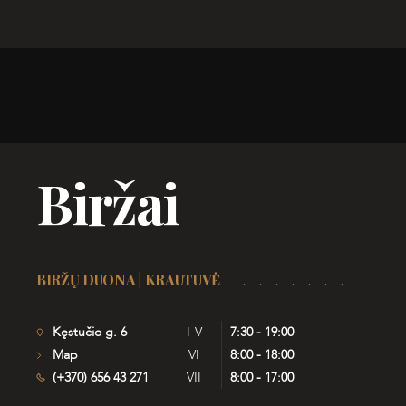
Biržai
BIRŽŲ DUONA | KRAUTUVĖ
Kęstučio g. 6
I-V
7:30 - 19:00
Map
VI
8:00 - 18:00
(+370) 656 43 271
VII
8:00 - 17:00