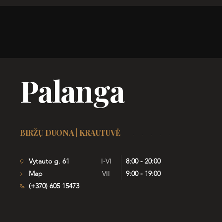
Palanga
BIRŽŲ DUONA | KRAUTUVĖ
Vytauto g. 61
I-VI
8:00 - 20:00
Map
VII
9:00 - 19:00
(+370) 605 15473