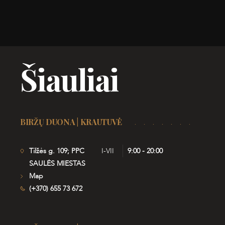
Šiauliai
BIRŽŲ DUONA | KRAUTUVĖ
Tilžės g. 109; PPC
I-VII
9:00 - 20:00
SAULĖS MIESTAS
Map
(+370) 655 73 672