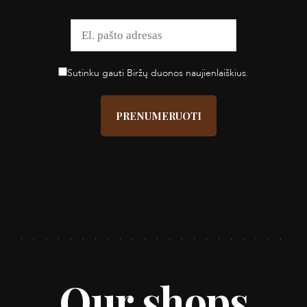
Sutinku gauti Biržų duonos naujienlaiškius.
Our shops