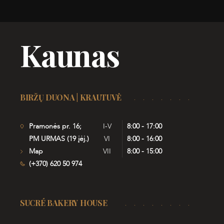
Kaunas
BIRŽŲ DUONA | KRAUTUVĖ
Pramonės pr. 16;
I-V
8:00 - 17:00
PM URMAS (19 įėj.)
VI
8:00 - 16:00
Map
VII
8:00 - 15:00
(+370) 620 50 974
SUCRÉ BAKERY HOUSE