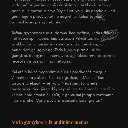
leido pažinti įvairias galvijų auginimo praktikas ir pritaikyti
geriausius metodus savo ūkyje Lietuvoje. Jis pasakoja, kad
gimtinėje iš pradžių ketino auginti tik kelias telyčias ir
sūrininkystės planų neturėjo.
Tačiau gyvenimas tuo ir įdomus, kad nežinia, kada užklups
netikėtos aplinkybės. Taip atsitiko ir Vilmantui, kai
susiklosčiusi situacija reikalavo priimti sprendimą, kur
panaudoti gautą pieną. Tada ir įvyko pirmieji sūrio
gamybos bandymai – namų virtuvėje eksperimentuojant su
receptais ir brandinimo metodais.
Kai atėjo laikas pagamintus sūrius pardavinėti turguje,
Vilmantas pripažįsta, šiek tiek gėdijosi: „Maniau, kad
turguje prekiauti – ne lygis. Nepaisant to, greitai
pastebėjau daugiau tokių kaip aš, be to, žmonės pradėjo
kalbėti apie amatininkų sūrį ir galiausiai jis tapo vertinama
nišine preke. Mano požiūris pasikeitė labai greitai.“
Sūrio gamybos ir brandinimo menas