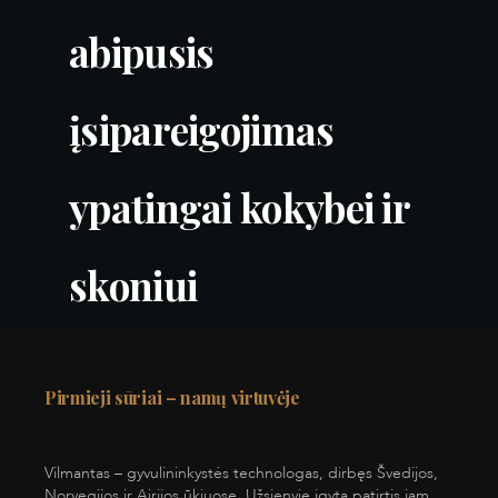
abipusis
įsipareigojimas
ypatingai kokybei ir
skoniui
Pirmieji sūriai – namų virtuvėje
Vilmantas – gyvulininkystės technologas, dirbęs Švedijos,
Norvegijos ir Airijos ūkiuose. Užsienyje įgyta patirtis jam