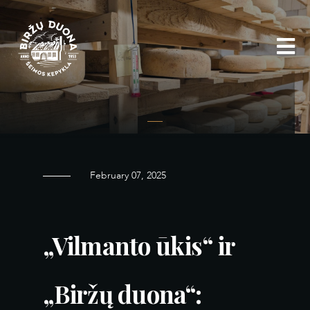
Skip
to
content
February 07, 2025
„Vilmanto ūkis“ ir
„Biržų duona“: