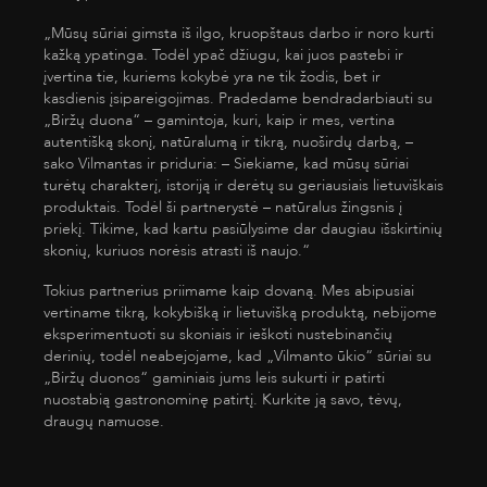
„Mūsų sūriai gimsta iš ilgo, kruopštaus darbo ir noro kurti
kažką ypatinga. Todėl ypač džiugu, kai juos pastebi ir
įvertina tie, kuriems kokybė yra ne tik žodis, bet ir
kasdienis įsipareigojimas. Pradedame bendradarbiauti su
„Biržų duona“ – gamintoja, kuri, kaip ir mes, vertina
autentišką skonį, natūralumą ir tikrą, nuoširdų darbą, –
sako Vilmantas ir priduria: – Siekiame, kad mūsų sūriai
turėtų charakterį, istoriją ir derėtų su geriausiais lietuviškais
produktais. Todėl ši partnerystė – natūralus žingsnis į
priekį. Tikime, kad kartu pasiūlysime dar daugiau išskirtinių
skonių, kuriuos norėsis atrasti iš naujo.“
Tokius partnerius priimame kaip dovaną. Mes abipusiai
vertiname tikrą, kokybišką ir lietuvišką produktą, nebijome
eksperimentuoti su skoniais ir ieškoti nustebinančių
derinių, todėl neabejojame, kad „Vilmanto ūkio“ sūriai su
„Biržų duonos“ gaminiais jums leis sukurti ir patirti
nuostabią gastronominę patirtį. Kurkite ją savo, tėvų,
draugų namuose.