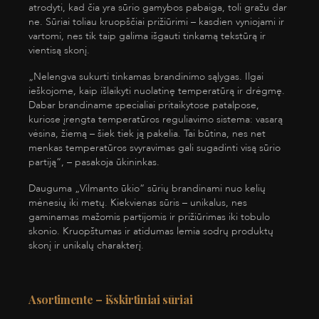
atrodyti, kad čia yra sūrio gamybos pabaiga, toli gražu dar
ne. Sūriai toliau kruopščiai prižiūrimi – kasdien vyniojami ir
vartomi, nes tik taip galima išgauti tinkamą tekstūrą ir
vientisą skonį.
„Nelengva sukurti tinkamas brandinimo sąlygas. Ilgai
ieškojome, kaip išlaikyti nuolatinę temperatūrą ir drėgmę.
Dabar brandiname specialiai pritaikytose patalpose,
kuriose įrengta temperatūros reguliavimo sistema: vasarą
vėsina, žiemą – šiek tiek ją pakelia. Tai būtina, nes net
menkas temperatūros svyravimas gali sugadinti visą sūrio
partiją“, – pasakoja ūkininkas.
Dauguma „Vilmanto ūkio“ sūrių brandinami nuo kelių
mėnesių iki metų. Kiekvienas sūris – unikalus, nes
gaminamas mažomis partijomis ir prižiūrimas iki tobulo
skonio. Kruopštumas ir atidumas lemia sodrų produktų
skonį ir unikalų charakterį.
Asortimente – išskirtiniai sūriai