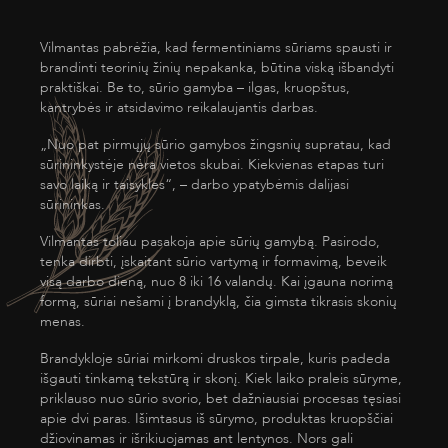
Vilmantas pabrėžia, kad fermentiniams sūriams spausti ir
brandinti teorinių žinių nepakanka, būtina viską išbandyti
praktiškai. Be to, sūrio gamyba – ilgas, kruopštus,
kantrybės ir atsidavimo reikalaujantis darbas.
„Nuo pat pirmųjų sūrio gamybos žingsnių supratau, kad
sūrininkystėje nėra vietos skubai. Kiekvienas etapas turi
savo laiką ir taisykles“, – darbo ypatybėmis dalijasi
sūrininkas.
Vilmantas toliau pasakoja apie sūrių gamybą. Pasirodo,
tenka dirbti, įskaitant sūrio vartymą ir formavimą, beveik
visą darbo dieną, nuo 8 iki 16 valandų. Kai įgauna norimą
formą, sūriai nešami į brandyklą, čia gimsta tikrasis skonių
menas.
Brandykloje sūriai mirkomi druskos tirpale, kuris padeda
išgauti tinkamą tekstūrą ir skonį. Kiek laiko praleis sūryme,
priklauso nuo sūrio svorio, bet dažniausiai procesas tęsiasi
apie dvi paras. Išimtasus iš sūrymo, produktas kruopščiai
džiovinamas ir išrikiuojamas ant lentynos. Nors gali