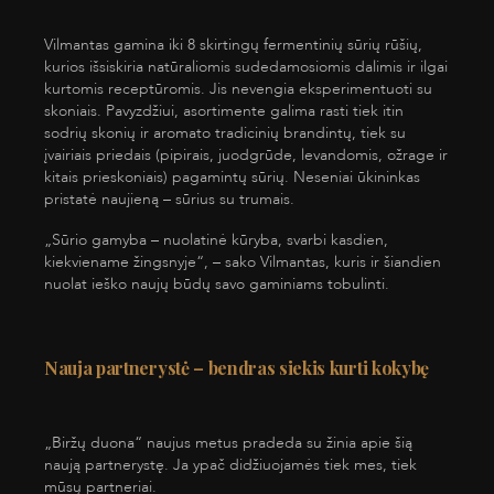
Vilmantas gamina iki 8 skirtingų fermentinių sūrių rūšių,
kurios išsiskiria natūraliomis sudedamosiomis dalimis ir ilgai
kurtomis receptūromis. Jis nevengia eksperimentuoti su
skoniais. Pavyzdžiui, asortimente galima rasti tiek itin
sodrių skonių ir aromato tradicinių brandintų, tiek su
įvairiais priedais (pipirais, juodgrūde, levandomis, ožrage ir
kitais prieskoniais) pagamintų sūrių. Neseniai ūkininkas
pristatė naujieną – sūrius su trumais.
„Sūrio gamyba – nuolatinė kūryba, svarbi kasdien,
kiekviename žingsnyje“, – sako Vilmantas, kuris ir šiandien
nuolat ieško naujų būdų savo gaminiams tobulinti.
Nauja partnerystė – bendras siekis kurti kokybę
„Biržų duona“ naujus metus pradeda su žinia apie šią
naują partnerystę. Ja ypač didžiuojamės tiek mes, tiek
mūsų partneriai.