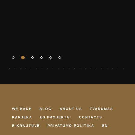
WE BAKE
BLOG
ABOUT US
TVARUMAS
KARJERA
ES PROJEKTAI
CONTACTS
E-KRAUTUVĖ
PRIVATUMO POLITIKA
EN