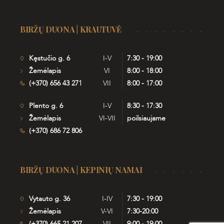
BIRŽŲ DUONA | KRAUTUVĖ
Kęstučio g. 6
I-V
7:30 - 19:00
Žemėlapis
VI
8:00 - 18:00
(+370) 656 43 271
VII
8:00 - 17:00
Plento g. 6
I-V
8:30 - 17:30
Žemėlapis
VI-VII
poilsiaujame
(+370) 686 72 806
BIRŽŲ DUONA | KEPINIŲ NAMAI
Vytauto g. 36
I-IV
7:30 - 19:00
Žemėlapis
V-VI
7:30-20:00
(+370) 665 21 207
VII
9:00 - 19:00