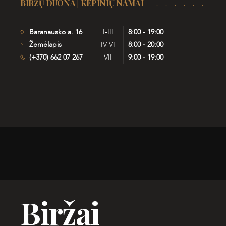
BIRŽŲ DUONA | KEPINIŲ NAMAI
Baranausko a. 16
I-III
8:00 - 19:00
Žemėlapis
IV-VI
8:00 - 20:00
(+370) 662 07 267
VII
9:00 - 19:00
Biržai