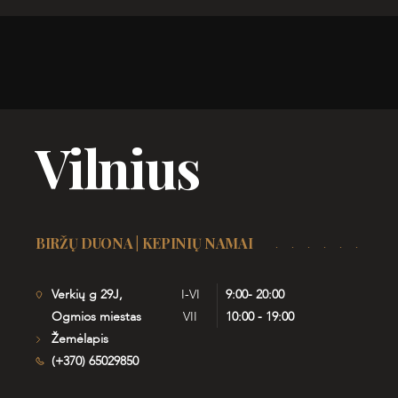
Vilnius
BIRŽŲ DUONA | KEPINIŲ NAMAI
Verkių g 29J,
I-VI
9:00- 20:00
Ogmios miestas
VII
10:00 - 19:00
Žemėlapis
(+370) 65029850