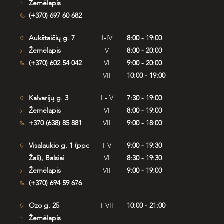
Žemėlapis
(+370) 697 60 682
Aukštaičių g. 7
I-IV
8:00 - 19:00
Žemėlapis
V
8:00 - 20:00
(+370) 602 54 042
VI
9:00 - 20:00
VII
10:00 - 19:00
Kalvarijų g. 3
I - V
7:30 - 19:00
Žemėlapis
VI
8:00 - 19:00
+370 (638) 85 881
VII
9:00 - 18:00
Visalaukio g. 1 (ppc
I-V
9:00 - 19:30
Žali), Balsiai
VI
8:30 - 19:30
Žemėlapis
VII
9:00 - 19:00
(+370) 694 59 676
Ozo g. 25
I-VII
10:00 - 21:00
Žemėlapis