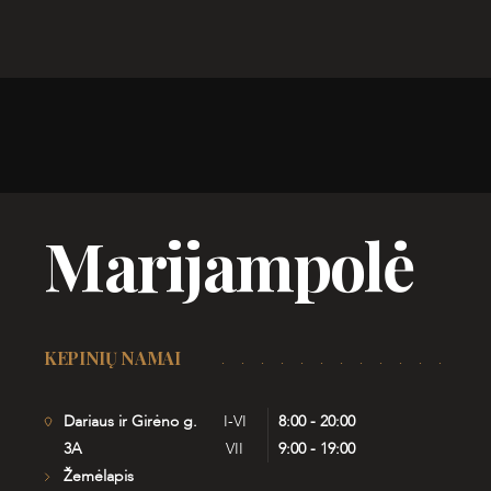
Marijampolė
KEPINIŲ NAMAI
Dariaus ir Girėno g.
I-VI
8:00 - 20:00
3A
VII
9:00 - 19:00
Žemėlapis