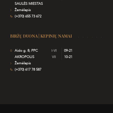
SAULĖS MIESTAS
Žemėlapis
(+370) 655 73 672
BIRŽŲ DUONA | KEPINIŲ NAMAI
Aido g. 8; PPC
I-VI
09-21
AKROPOLIS
VII
10-21
Žemėlapis
(+370) 617 78 587