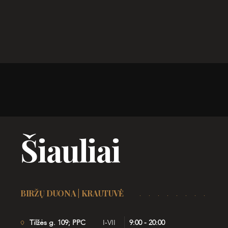
Šiauliai
BIRŽŲ DUONA | KRAUTUVĖ
Tilžės g. 109; PPC
I-VII
9:00 - 20:00