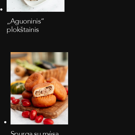
„Aguoninis“
plokštainis
Spurga su mėsa