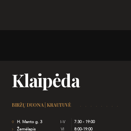
Klaipėda
BIRŽŲ DUONA | KRAUTUVĖ
H. Manto g. 3
I-V
7:30 - 19:00
Žemėlapis
VI
8:00-19:00