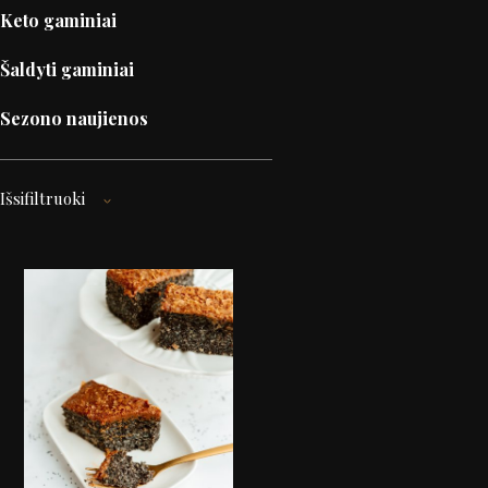
Keto gaminiai
Šaldyti gaminiai
Sezono naujienos
Išsifiltruoki