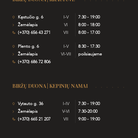
Kęstučio g. 6
I-V
7:30 - 19:00
Žemėlapis
VI
8:00 - 18:00
(+370) 656 43 271
VII
8:00 - 17:00
Plento g. 6
I-V
8:30 - 17:30
Žemėlapis
VI-VII
poilsiaujame
(+370) 686 72 806
BIRŽŲ DUONA | KEPINIŲ NAMAI
Vytauto g. 36
I-IV
7:30 - 19:00
Žemėlapis
V-VI
7:30-20:00
(+370) 665 21 207
VII
9:00 - 19:00