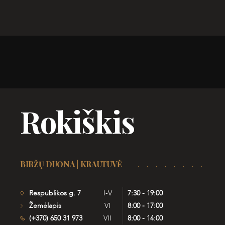
Rokiškis
BIRŽŲ DUONA | KRAUTUVĖ
Respublikos g. 7
I-V
7:30 - 19:00
Žemėlapis
VI
8:00 - 17:00
(+370) 650 31 973
VII
8:00 - 14:00