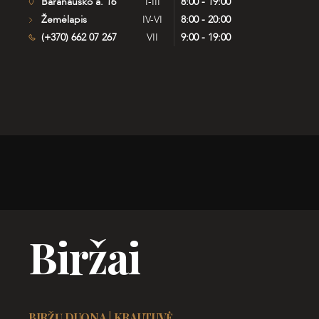
Baranausko a. 16
I-III
8:00 - 19:00
Žemėlapis
IV-VI
8:00 - 20:00
(+370) 662 07 267
VII
9:00 - 19:00
Biržai
BIRŽŲ DUONA | KRAUTUVĖ