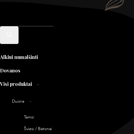
Products
search
Alkiui numalšinti
Dovanos
Visi produktai
Duona
Tamsi
Šviesi / Batonai