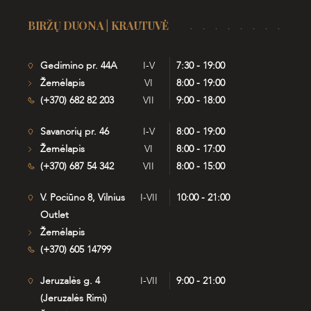
BIRŽŲ DUONA | KRAUTUVĖ
Gedimino pr. 44A
I-V
7:30 - 19:00
Žemėlapis
VI
8:00 - 19:00
(+370) 682 82 203
VII
9:00 - 18:00
Savanorių pr. 46
I-V
8:00 - 19:00
Žemėlapis
VI
8:00 - 17:00
(+370) 687 54 342
VII
8:00 - 15:00
V. Pociūno 8, Vilnius
I-VII
10:00 - 21:00
Outlet
Žemėlapis
(+370) 605 14799
Jeruzalės g. 4
I-VII
9:00 - 21:00
(Jeruzalės Rimi)