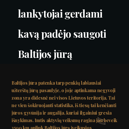
lankytojai gerdami
kavą padėjo saugoti
Baltijos jūrą
Baltijos jūra patenka tarp penkių labiausiai
užterštų jūrų pasaulyje, o joje aptinkama negyvoji
zona yra didesnė nei visos Lietuvos teritorija. Tai
ne vien šokiruojanti statistika, iš tiesų tai kenčianti
jūros gyvūnija ir augalija, kuriai ilgainiui gresia
išnykimas. Imtis aktyvių veiksmų ragina jau beveik
3500 km aplink Baltijos jūrą įveikusios