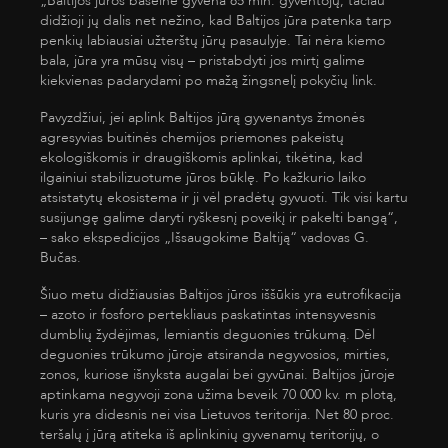
„Baltijos jūros baseine gyvena 85 mln. gyventojų, tačiau
didžioji jų dalis net nežino, kad Baltijos jūra patenka tarp
penkių labiausiai užterštų jūrų pasaulyje. Tai nėra kiemo
bala, jūra yra mūsų visų – pristabdyti jos mirtį galime
kiekvienas padarydami po mažą žingsnelį pokyčių link.
Pavyzdžiui, jei aplink Baltijos jūrą gyvenantys žmonės
agresyvias buitinės chemijos priemones pakeistų
ekologiškomis ir draugiškomis aplinkai, tikėtina, kad
ilgainiui stabilizuotume jūros būklę. Po kažkurio laiko
atsistatytų ekosistema ir ji vėl pradėtų gyvuoti. Tik visi kartu
susijungę galime daryti ryškesnį poveikį ir pakelti bangą“,
– sako ekspedicijos „Išsaugokime Baltiją“ vadovas G.
Bučas.
Šiuo metu didžiausias Baltijos jūros iššūkis yra eutrofikacija
– azoto ir fosforo pertekliaus paskatintas intensyvesnis
dumblių žydėjimas, lemiantis deguonies trūkumą. Dėl
deguonies trūkumo jūroje atsiranda negyvosios, mirties,
zonos, kuriose išnyksta augalai bei gyvūnai. Baltijos jūroje
aptinkama negyvoji zona užima beveik 70 000 kv. m plotą,
kuris yra didesnis nei visa Lietuvos teritorija. Net 80 proc.
teršalų į jūrą atiteka iš aplinkinių gyvenamų teritorijų, o