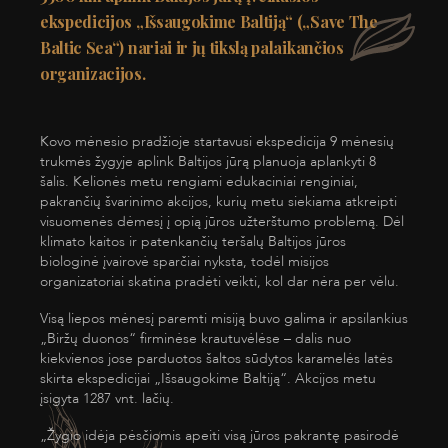
ekspedicijos „Išsaugokime Baltiją“ („Save The
Baltic Sea“) nariai ir jų tikslą palaikančios
organizacijos.
Kovo mėnesio pradžioje startavusi ekspedicija 9 mėnesių
trukmės žygyje aplink Baltijos jūrą planuoja aplankyti 8
šalis. Kelionės metu rengiami edukaciniai renginiai,
pakrančių švarinimo akcijos, kurių metu siekiama atkreipti
visuomenės dėmesį į opią jūros užterštumo problemą. Dėl
klimato kaitos ir patenkančių teršalų Baltijos jūros
biologinė įvairovė sparčiai nyksta, todėl misijos
organizatoriai skatina pradėti veikti, kol dar nėra per vėlu.
Visą liepos mėnesį paremti misiją buvo galima ir apsilankius
„Biržų duonos“ firminėse krautuvėlėse – dalis nuo
kiekvienos jose parduotos šaltos sūdytos karamelės latės
skirta ekspedicijai „Išsaugokime Baltiją“. Akcijos metu
įsigyta 1287 vnt. lačių.
„
Žygio idėja pėsčiomis apeiti visą jūros pakrantę pasirodė