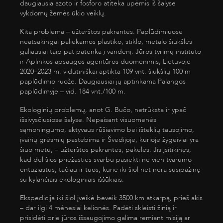
daugiausia azoto ir fosforo atiteka upėmis iš šalyse
vykdomų žemės ūkio veiklų.
Kita problema – užterštos pakrantės. Paplūdimiuose
neatsakingai paliekamos plastiko, stiklo, metalo šiukšlės
galiausiai taip pat patenka į vandenį. Jūros tyrimų instituto
ir Aplinkos apsaugos agentūros duomenimis, Lietuvoje
2020–2023 m. vidutiniškai aptikta 109 vnt. šiukšlių 100 m
paplūdimio ruože. Daugiausiai jų aptinkama Palangos
paplūdimyje – vid. 184 vnt./100 m.
Ekologinių problemų, anot G. Bučo, netrūksta ir ypač
išsivysčiusiose šalyse. Nepaisant visuomenės
sąmoningumo, aktyvaus rūšiavimo bei išteklių tausojimo,
įvairių grėsmių pastebima ir Švedijoje, kurioje žygeiviai yra
šiuo metu, – užterštos pakrantės, pakelės. Jis įsitikinęs,
kad dėl šios priežasties svarbu pasiekti ne vien tvarumo
entuziastus, tačiau ir tuos, kurie iki šiol net nėra susipažinę
su kylančiais ekologiniais iššūkiais.
Ekspedicija iki šiol įveikė beveik 3500 km atkarpą, prieš akis
– dar ilgi 4 mėnesiai kelionės. Padėti skleisti žinią ir
prisidėti prie jūros išsaugojimo galima remiant misiją ar