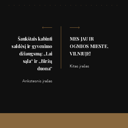
Navigacija
Šaukštais kabinti
MES JAU IR
tarp
saldėsį ir gyvenimo
OGMIOS MIESTE,
džiaugsmą: „Lai
VILNIUJE!
įrašų
sąla“ ir „Biržų
Kitas įrašas
duona“
Kitas
įrašas:
Ankstesnis įrašas
Ankstesnis
įrašas: