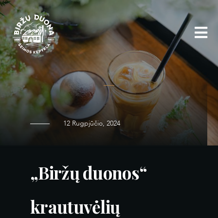
Eiti
prie
turinio
12 Rugpjūčio, 2024
„Biržų duonos“
krautuvėlių