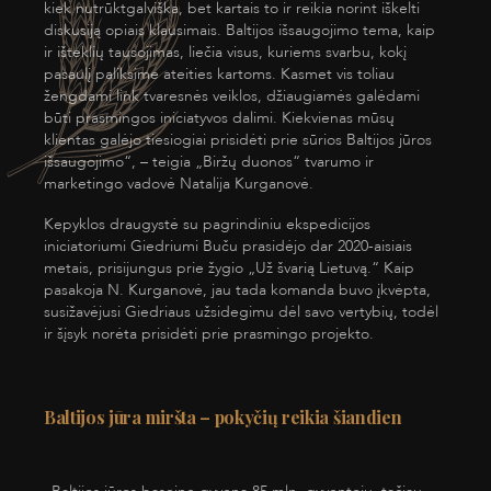
kiek nutrūktgalviška, bet kartais to ir reikia norint iškelti
diskusiją opiais klausimais. Baltijos išsaugojimo tema, kaip
ir išteklių tausojimas, liečia visus, kuriems svarbu, kokį
pasaulį paliksime ateities kartoms. Kasmet vis toliau
žengdami link tvaresnės veiklos, džiaugiamės galėdami
būti prasmingos iniciatyvos dalimi. Kiekvienas mūsų
klientas galėjo tiesiogiai prisidėti prie sūrios Baltijos jūros
išsaugojimo“, – teigia „Biržų duonos“ tvarumo ir
marketingo vadovė Natalija Kurganovė.
Kepyklos draugystė su pagrindiniu ekspedicijos
iniciatoriumi Giedriumi Buču prasidėjo dar 2020-aisiais
metais, prisijungus prie žygio „Už švarią Lietuvą.“ Kaip
pasakoja N. Kurganovė, jau tada komanda buvo įkvėpta,
susižavėjusi Giedriaus užsidegimu dėl savo vertybių, todėl
ir šįsyk norėta prisidėti prie prasmingo projekto.
Baltijos jūra miršta – pokyčių reikia šiandien