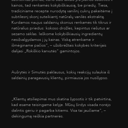
kainos, tad renkamės kokybiškiausią, be priedų. Tiesa,
tradiciniame recepte nurodytą vanilinį cukrų pakeitėme į
subtilesnį skonį suteikiantį natūralų vanilės ekstraktą.
Kurdamos naujus saldainių skonius renkamės tik tikrus ir
natūralius priedus: kokoso drožles, kepintus riešutus ar
sezamo sėklas. Ieškome kokybiškiausių ingredientų
nesižvalgydamos į jų kainas. Viską atrenkame ir
išmėginame pačios“, – užsibrėžtais kokybės kriterijais
dalijasi „Rokiškio karvutės“ gamintojos.
Aušrytės ir Simutės paklausus, kokių reakcijų sulaukia iš
saldainių paragavusių klientų, pirmiausia jos nusišypso.
„Klientų atsiliepimai mus skatina šypsotis ir tik patvirtina,
kad esame teisingame kelyje. Mūsų širdys visada norėjo
dalintis gėriu ir pagarba kitiems. Visa tai jaučiame“, –
dėkingumą reiškia partnerės.