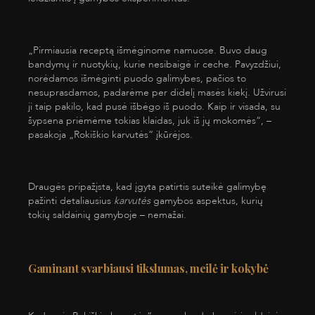
„Pirmiausia receptą išmėginome namuose. Buvo daug
bandymų ir nuotykių, kurie nesibaigė ir ceche. Pavyzdžiui,
norėdamos išmėginti puodo galimybes, pačios to
nesuprasdamos, padarėme per didelį masės kiekį. Užvirusi
ji taip pakilo, kad pusė išbėgo iš puodo. Kaip ir visada, su
šypsena priėmėme tokias klaidas, juk iš jų mokomės“, –
pasakoja „Rokiškio karvutės“ įkūrėjos.
Draugės pripažįsta, kad įgyta patirtis suteikė galimybę
pažinti detaliausius
karvutės
gamybos aspektus, kurių
tokių saldainių gamyboje – nemažai.
Gaminant svarbiausi tikslumas, meilė ir kokybė