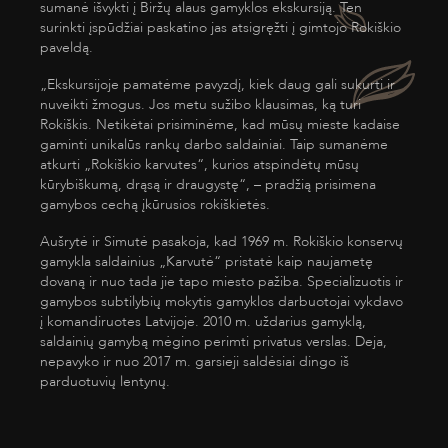
sumanė išvykti į Biržų alaus gamyklos ekskursiją. Ten
surinkti įspūdžiai paskatino jas atsigręžti į gimtojo Rokiškio
paveldą.
„Ekskursijoje pamatėme pavyzdį, kiek daug gali sukurti ir
nuveikti žmogus. Jos metu sužibo klausimas, ką turi
Rokiškis. Netikėtai prisiminėme, kad mūsų mieste kadaise
gaminti unikalūs rankų darbo saldainiai. Taip sumanėme
atkurti „Rokiškio karvutes“, kurios atspindėtų mūsų
kūrybiškumą, drąsą ir draugystę“, – pradžią prisimena
gamybos cechą įkūrusios rokiškietės.
Aušrytė ir Simutė pasakoja, kad 1969 m. Rokiškio konservų
gamykla saldainius „Karvutė“ pristatė kaip naujametę
dovaną ir nuo tada jie tapo miesto pažiba. Specializuotis ir
gamybos subtilybių mokytis gamyklos darbuotojai vykdavo
į komandiruotes Latvijoje. 2010 m. uždarius gamyklą,
saldainių gamybą mėgino perimti privatus verslas. Deja,
nepavyko ir nuo 2017 m. garsieji saldėsiai dingo iš
parduotuvių lentynų.