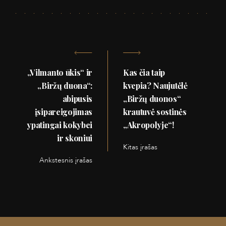
Navigacija
„Vilmanto ūkis“ ir
Kas čia taip
tarp
„Biržų duona“:
kvepia? Naujutėlė
abipusis
„Biržų duonos“
įrašų
įsipareigojimas
krautuvė sostinės
ypatingai kokybei
„Akropolyje“!
ir skoniui
Kitas įrašas
Kitas
Ankstesnis įrašas
Ankstesnis
įrašas:
įrašas: