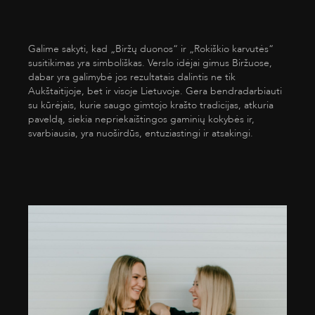
Galime sakyti, kad „Biržų duonos“ ir „Rokiškio karvutės“
susitikimas yra simboliškas. Verslo idėjai gimus Biržuose,
dabar yra galimybė jos rezultatais dalintis ne tik
Aukštaitijoje, bet ir visoje Lietuvoje. Gera bendradarbiauti
su kūrėjais, kurie saugo gimtojo krašto tradicijas, atkuria
paveldą, siekia nepriekaištingos gaminių kokybės ir,
svarbiausia, yra nuoširdūs, entuziastingi ir atsakingi.