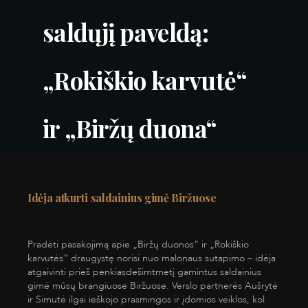
saldųjį paveldą:
„Rokiškio karvutė“
ir „Biržų duona“
Idėja atkurti saldainius gimė Biržuose
Pradėti pasakojimą apie „Biržų duonos“ ir „Rokiškio
karvutės“ draugystę norisi nuo malonaus sutapimo – idėja
atgaivinti prieš penkiasdešimtmetį gamintus saldainius
gimė mūsų brangiuose Biržuose. Verslo partnerės Aušrytė
ir Simutė ilgai ieškojo prasmingos ir įdomios veiklos, kol