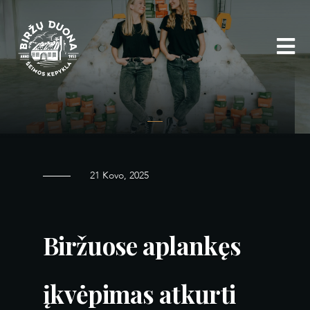
Eiti
prie
turinio
21 Kovo, 2025
Biržuose aplankęs
įkvėpimas atkurti