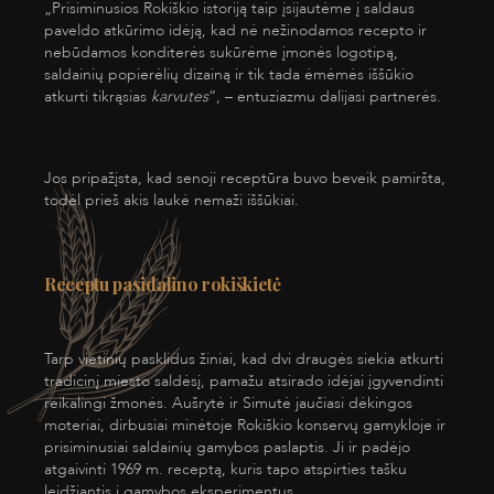
„Prisiminusios Rokiškio istoriją taip įsijautėme į saldaus
paveldo atkūrimo idėją, kad nė nežinodamos recepto ir
nebūdamos konditerės sukūrėme įmonės logotipą,
saldainių popierėlių dizainą ir tik tada ėmėmės iššūkio
atkurti tikrąsias
karvutes
“, – entuziazmu dalijasi partnerės.
Jos pripažįsta, kad senoji receptūra buvo beveik pamiršta,
todėl prieš akis laukė nemaži iššūkiai.
Receptu pasidalino rokiškietė
Tarp vietinių pasklidus žiniai, kad dvi draugės siekia atkurti
tradicinį miesto saldėsį, pamažu atsirado idėjai įgyvendinti
reikalingi žmonės. Aušrytė ir Simutė jaučiasi dėkingos
moteriai, dirbusiai minėtoje Rokiškio konservų gamykloje ir
prisiminusiai saldainių gamybos paslaptis. Ji ir padėjo
atgaivinti 1969 m. receptą, kuris tapo atspirties tašku
leidžiantis į gamybos eksperimentus.