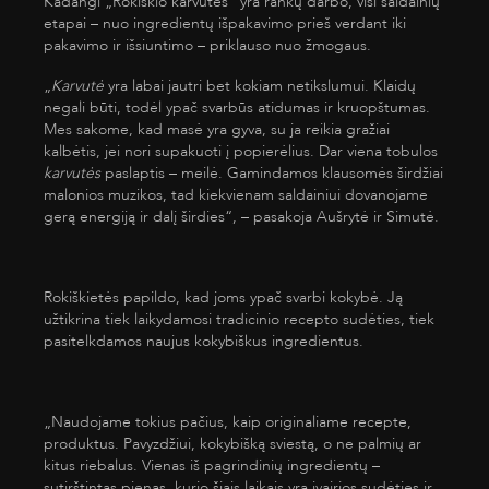
Kadangi „Rokiškio karvutės“ yra rankų darbo, visi saldainių
etapai – nuo ingredientų išpakavimo prieš verdant iki
pakavimo ir išsiuntimo – priklauso nuo žmogaus.
„
Karvutė
yra labai jautri bet kokiam netikslumui. Klaidų
negali būti, todėl ypač svarbūs atidumas ir kruopštumas.
Mes sakome, kad masė yra gyva, su ja reikia gražiai
kalbėtis, jei nori supakuoti į popierėlius. Dar viena tobulos
karvutės
paslaptis – meilė. Gamindamos klausomės širdžiai
malonios muzikos, tad kiekvienam saldainiui dovanojame
gerą energiją ir dalį širdies“, – pasakoja Aušrytė ir Simutė.
Rokiškietės papildo, kad joms ypač svarbi kokybė. Ją
užtikrina tiek laikydamosi tradicinio recepto sudėties, tiek
pasitelkdamos naujus kokybiškus ingredientus.
„Naudojame tokius pačius, kaip originaliame recepte,
produktus. Pavyzdžiui, kokybišką sviestą, o ne palmių ar
kitus riebalus. Vienas iš pagrindinių ingredientų –
sutirštintas pienas, kurio šiais laikais yra įvairios sudėties ir