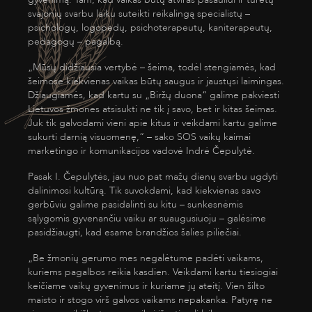
svajonių svarbu laiku suteikti reikalingą specialistų –
psichologų, logopedų, psichoterapeutų, kaniterapeutų,
pedagogų – pagalbą.
„Mūsų didžiausia vertybė – šeima, todėl stengiamės, kad
šeimose kiekvienas vaikas būtų saugus ir jaustųsi laimingas.
Džiaugiamės, kad kartu su „Biržų duona“ galime pakviesti
Lietuvos žmones atsisukti ne tik į savo, bet ir kitas šeimas.
Juk tik galvodami vieni apie kitus ir veikdami kartu galime
sukurti darnią visuomenę,“ – sako SOS vaikų kaimai
marketingo ir komunikacijos vadovė Indrė Čepulytė.
Pasak I. Čepulytės, jau nuo pat mažų dienų svarbu ugdyti
dalinimosi kultūrą. Tik suvokdami, kad kiekvienas savo
gerbūviu galime pasidalinti su kitu – sunkesnėmis
sąlygomis gyvenančiu vaiku ar suaugusiuoju – galėsime
pasidžiaugti, kad esame brandžios šalies piliečiai.
„Be žmonių gerumo mes negalėtume padėti vaikams,
kuriems pagalbos reikia kasdien. Veikdami kartu tiesiogiai
keičiame vaikų gyvenimus ir kuriame jų ateitį. Vien šilto
maisto ir stogo virš galvos vaikams nepakanka. Patyrę ne