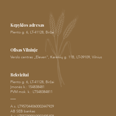
Kepyklos adresas
Plento g. 6, LT-41128, Biržai
Ofisas Vilniuje
Verslo centras „Eleven“, Kareivių g. 11B, LT-09109, Vilnius
Rekvizitai
Plento g. 6, LT-41128, Biržai
Įmonės k.: 154838481
PVM mok. k.: LT548384811
A.s. LT957044060002447929
AB SEB bankas