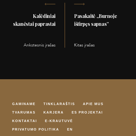
Navigacija
Kalėdiniai
Pasakaitė „Burnoje
tarp
skanėstai paprastai
ištirpęs sapnas”
įrašų
Ankstesnis įrašas
Kitas įrašas
Ankstesnis
Kitas
įrašas:
įrašas:
GAMINAME
TINKLARAŠTIS
APIE MUS
TVARUMAS
KARJERA
ES PROJEKTAI
KONTAKTAI
E-KRAUTUVĖ
PRIVATUMO POLITIKA
EN