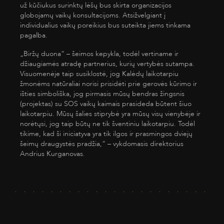
už kūčiukus surinktų lėšų bus skirta organizacijos
globojamų vaikų konsultacijoms. Atsižvelgiant į
individualius vaikų poreikius bus suteikta jiems tinkama
pagalba.
„Biržų duona“ – šeimos kepykla, todėl vertiname ir
džiaugiamės atradę partnerius, kurių vertybės sutampa.
Visuomenėje taip susiklostė, jog Kalėdų laikotarpiu
žmonėms natūraliai norisi prisidėti prie gerovės kūrimo ir
išties simboliška, jog pirmasis mūsų bendras žingsnis
(projektas) su SOS vaikų kaimais prasideda būtent šiuo
laikotarpiu. Mūsų šalies stiprybė yra mūsų visų vienybėje ir
norėtųsi, jog taip būtų ne tik šventiniu laikotarpiu. Todėl
tikime, kad ši iniciatyva yra tik ilgos ir prasmingos dviejų
šeimų draugystės pradžia,“ – vykdomasis direktorius
Andrius Kurganovas.