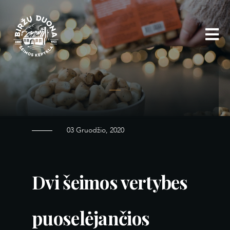
Eiti
prie
turinio
03 Gruodžio, 2020
Dvi šeimos vertybes
puoselėjančios