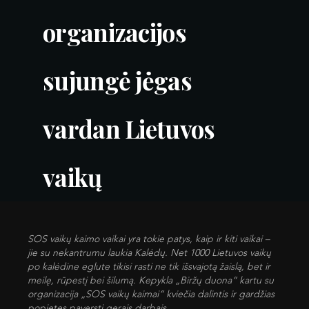
organizacijos
sujungė jėgas
vardan Lietuvos
vaikų
SOS vaikų kaimo vaikai yra tokie patys, kaip ir kiti vaikai –
jie su nekantrumu laukia Kalėdų. Net 1000 Lietuvos vaikų
po kalėdine eglute tikisi rasti ne tik išsvajotą žaislą, bet ir
meilę, rūpestį bei šilumą. Kepykla „Biržų duona“ kartu su
organizacija „SOS vaikų kaimai“ kviečia dalintis ir gardžias
popietes paversti gerais darbais.