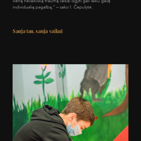
vieną nevaikišką traumą vaikai išgyti gali laiku gavę
individualią pagalbą,“ – sako I. Čepulytė.
Sauja tau, sauja vaikui