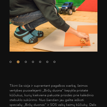
Tikint šia vizija ir suprantant pagalbos svarbą, šeimos
vertybes puoselėjanti „Biržų duona“ kepykla pristatė
kūčiukus, kurių kiekviena pakuotė prisidės prie kalėdinio
stebuklo sukūrimo. Nuo šiandien jau galite ieškoti
specialių „Biržų duonos“ ir SOS vaikų kaimų kūčiukų. Dalis