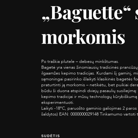
„Baguette“ 
morkomis
Po traškia plutele – debesų minkštumas.
Bagetė yra vienas žinomiausių tradicinės prancūzų
ilgaamžes kepimo tradicijas. Kurdami šį gaminį, 
sąmoningai pasirinko išlaikyti klasikinės bagetės fo
praturtinti ją morkomis – netikėtu, bet puikiai der
būdu ši duona atspindi dviejų pasaulių susiliejimą
kepimo tradicijai ir mūsų technologų kūrybiškumą
eksperimentuoti.
Laikyti -18°C, paruošto gaminio galiojimas 2 paros 
šaldytos) EAN: 0000000029148 Tinkamumo vartoti 
SUDĖTIS