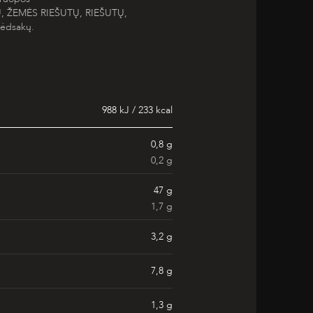
Ų, ŽEMĖS RIEŠUTŲ, RIEŠUTŲ,
pėdsakų.
988 kJ / 233 kcal
0,8 g
0,2 g
47 g
1,7 g
3,2 g
7,8 g
1,3 g