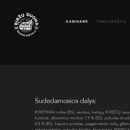
Eiti
prie
GAMINAME
TINKLARAŠTIS
turinio
Sudedamosios dalys:
KVIETINIAI miltai (ES), vanduo, kietųjų KVIEČIŲ saus
kultūra), džiovintos morkos 1,9 % (ES), joduota drus
0,5 % (ES), kepimo priedas, pagerinantis miltų glitim
antioksidantas: askorbo tūgštis, fermentai), MANŲ 