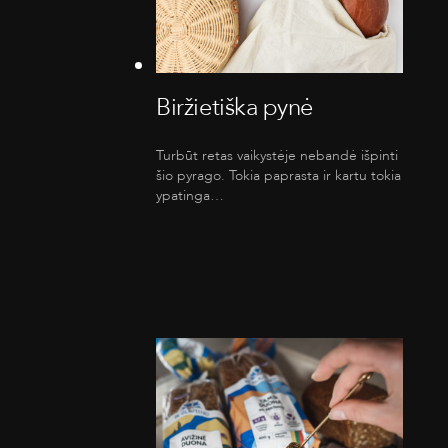
Biržietiška pynė
Turbūt retas vaikystėje nebandė išpinti
šio pyrago. Tokia paprasta ir kartu tokia
ypatinga…