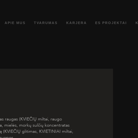
APIE MUS
TVARUMAS
KARJERA
ES PROJEKTAI
as raugas (KVIEČIŲ miltai, raugo
ka, mielės, morkų sulčių koncentratas
ą (KVIEČIŲ glitimas, KVIETINIAI miltai,
kruopos