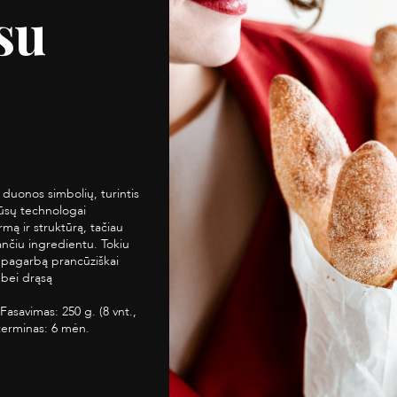
su
 duonos simbolių, turintis
mūsų technologai
rmą ir struktūrą, tačiau
ančiu ingredientu. Tokiu
: pagarbą prancūziškai
 bei drąsą
Fasavimas: 250 g. (8 vnt.,
terminas: 6 mėn.