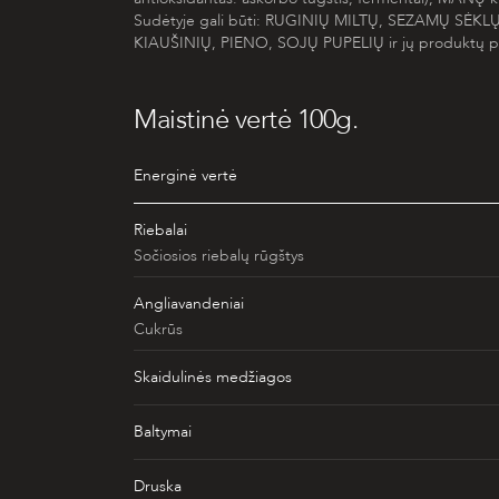
Sudėtyje gali būti: RUGINIŲ MILTŲ, SEZAMŲ SĖKL
KIAUŠINIŲ, PIENO, SOJŲ PUPELIŲ ir jų produktų 
Maistinė vertė 100g.
Energinė vertė
Riebalai
Sočiosios riebalų rūgštys
Angliavandeniai
Cukrūs
Skaidulinės medžiagos
Baltymai
Druska