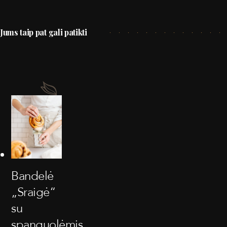
Jums taip pat gali patikti
Bandelė
„Sraigė“
su
spanguolėmis