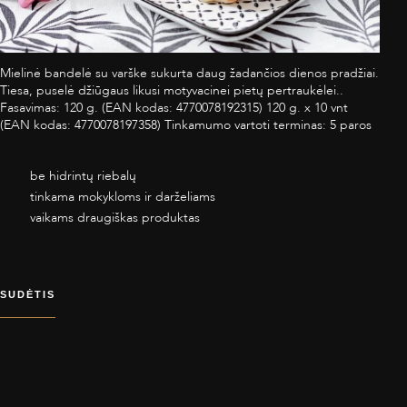
Mielinė bandelė su varške sukurta daug žadančios dienos pradžiai.
Tiesa, puselė džiūgaus likusi motyvacinei pietų pertraukėlei..
Fasavimas: 120 g. (EAN kodas: 4770078192315) 120 g. x 10 vnt
(EAN kodas: 4770078197358) Tinkamumo vartoti terminas: 5 paros
be hidrintų riebalų
tinkama mokykloms ir darželiams
vaikams draugiškas produktas
SUDĖTIS