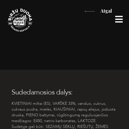
Eiti
Atgal
prie
turinio
Sudedamosios dalys:
KVIETINIAI miltai (ES), VARŠKĖ 33%, vanduo, cukrus,
cukraus pudra, mielės, KIAUŠINIAI, rapsų aliejus, joduota
druska, PIENO baltymai, rūgštingumą reguliuojančios
medžiagos: E450, natrio karbonatas, LAKTOZĖ.
Sudėtyje gali būti: SEZAMŲ SĖKLŲ, RIEŠUTŲ, ŽEMĖS