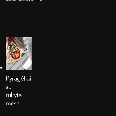
Pyragėliai
su
rūkyta
mėsa