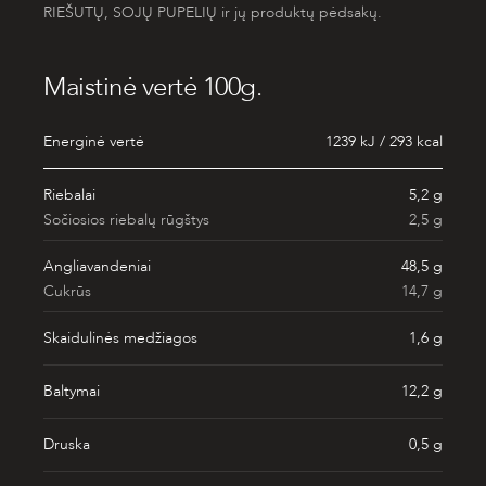
RIEŠUTŲ, SOJŲ PUPELIŲ ir jų produktų pėdsakų.
Maistinė vertė 100g.
Energinė vertė
1239 kJ / 293 kcal
Riebalai
5,2 g
Sočiosios riebalų rūgštys
2,5 g
Angliavandeniai
48,5 g
Cukrūs
14,7 g
Skaidulinės medžiagos
1,6 g
Baltymai
12,2 g
Druska
0,5 g