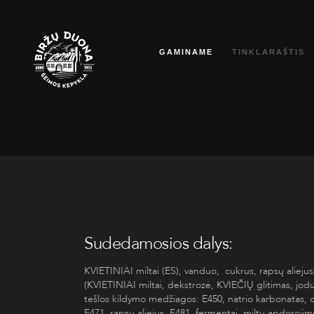
Eiti
prie
GAMINAME
TINKLARAŠTIS
turinio
Sudedamosios dalys:
KVIETINIAI
miltai (ES), vanduo, cukrus, rapsų aliejus
(
KVIETINIAI
miltai, dekstrozė,
KVIEČIŲ
glitimas, jodu
tešlos kildymo medžiagos: E450, natrio karbonatas, cit
E471, rapsų aliejus, E481, fermentai, miltų apdoroji