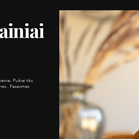
ainiai
iniai. Puikiai tiks
nės.. Fasavimas: