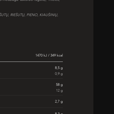
ŠUTŲ, RIEŠUTŲ,
PIENO, KIAUŠINIŲ,
1470 kJ / 349 kcal
8,5 g
0,9 g
58 g
12 g
2,7 g
8,3 g