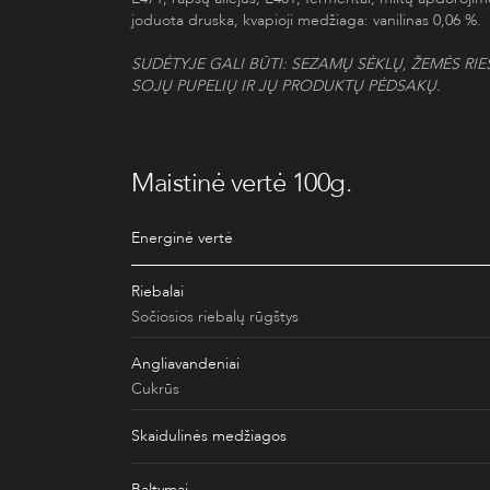
joduota druska, kvapioji medžiaga: vanilinas 0,06 %.
S
UDĖTYJE GALI BŪTI:
SEZAMŲ SĖKLŲ, ŽEMĖS RIE
SOJŲ PUPELIŲ
IR JŲ PRODUKTŲ PĖDSAKŲ.
Maistinė vertė 100g.
Energinė vertė
Riebalai
Sočiosios riebalų rūgštys
Angliavandeniai
Cukrūs
Skaidulinės medžiagos
Baltymai