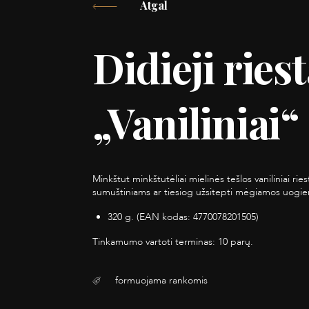
Atgal
Didieji riest
„Vaniliniai“
Minkštut minkštutėliai mielinės tešlos vaniliniai riesta
sumuštiniams ar tiesiog užsitepti mėgiamos uogie
320 g. (EAN kodas: 4770078201505)
Tinkamumo vartoti terminas: 10 parų.
formuojama rankomis