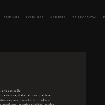
APIE MUS
TVARUMAS
KARJERA
ES PROJEKTAI
, priedas tešlai
ota druska, stabilizatorius: pektinas,
rusinių vaisių skaidulos, emulsiklis:
mo medžiaga: askorbo rūgštis), mielės,