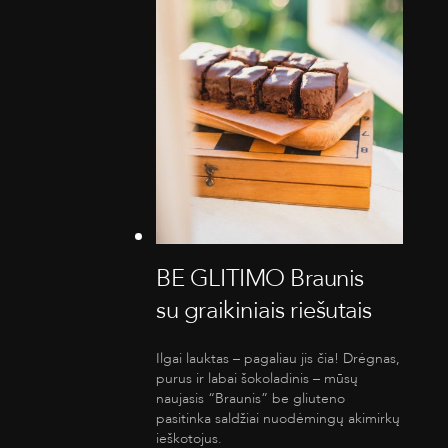
BE GLITIMO Braunis
su graikiniais riešutais
Ilgai lauktas – pagaliau jis čia! Drėgnas,
purus ir labai šokoladinis – mūsų
naujasis “Braunis” be gliuteno
pasitinka saldžiai nuodėmingų akimirkų
ieškotojus.