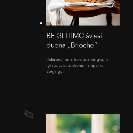
BE GLITIMO šviesi
duona „Brioche“
Išskirtinai puri, korėta ir lengva, o
ryškus sviesto skonis – nepaliks
abejingų.