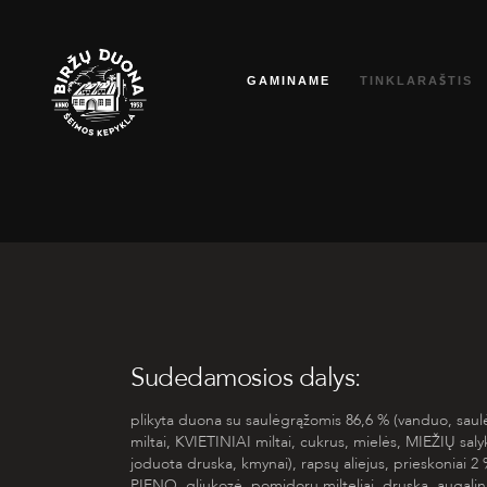
Eiti
prie
GAMINAME
TINKLARAŠTIS
turinio
Sudedamosios dalys:
plikyta duona su saulėgrąžomis 86,6 % (vanduo, saul
miltai,
KVIETINIAI
miltai, cukrus, mielės,
MIEŽIŲ
saly
joduota druska, kmynai), rapsų aliejus, prieskoniai 2 %
PIENO
, gliukozė, pomidorų milteliai, druska, augalin