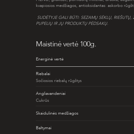
kvapiosios medžiagos, antioksidantas: askorbo rūgšti
SUDĖTYJE GALI BŪTI: SEZAMŲ SĖKLŲ, RIEŠUTŲ,
Ž
PUPELIŲ IR JŲ PRODUKTŲ PĖDSAKŲ.
Maistinė vertė 100g.
Energinė vertė
Riebalai
Sočiosios riebalų rūgštys
Angliavandeniai
Cukrūs
Skaidulinės medžiagos
Baltymai