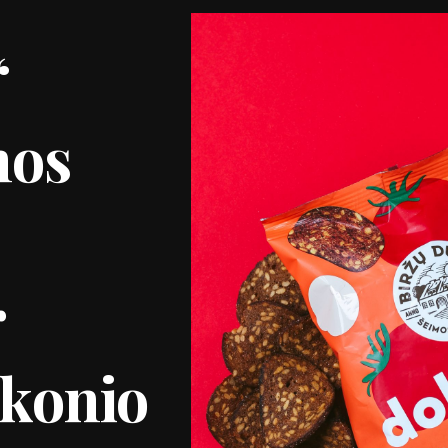
“
nos
r
skonio