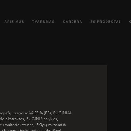
APIE MUS
TVARUMAS
KARJERA
ES PROJEKTAI
ėgrąžų branduoliai 25 % (ES),
RUGINIAI
klo ekstraktas,
RUGINIS
salyklas,
 (maltodekstrinas, išrūgų milteliai iš
ių baltymų hidrolizatas (kukurūzai),