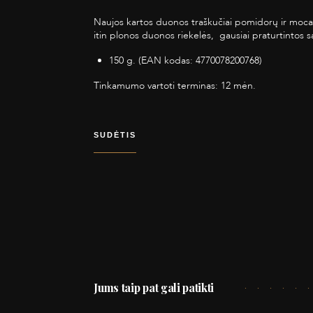
Naujos kartos duonos traškučiai pomidorų ir mocar
itin plonos duonos riekelės, gausiai praturtintos 
150 g. (EAN kodas: 4770078200768)
Tinkamumo vartoti terminas: 12 mėn.
SUDĖTIS
Jums taip pat gali patikti