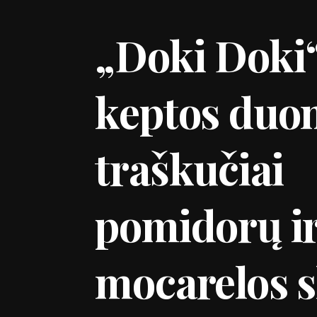
„Doki Doki
keptos duo
traškučiai
pomidorų i
mocarelos 