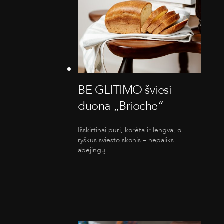
BE GLITIMO šviesi
duona „Brioche“
Išskirtinai puri, korėta ir lengva, o
ryškus sviesto skonis – nepaliks
abejingų.