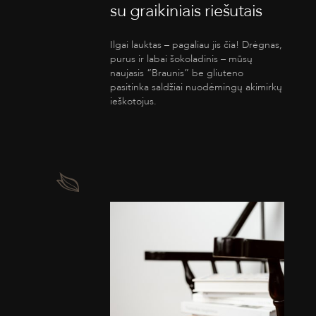
su graikiniais riešutais
Ilgai lauktas – pagaliau jis čia! Drėgnas,
purus ir labai šokoladinis – mūsų
naujasis “Braunis” be gliuteno
pasitinka saldžiai nuodėmingų akimirkų
ieškotojus.