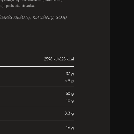
s), joduota druska.
EMĖS RIEŠUTŲ, KIAUŠINIŲ, SOJŲ
2598 kJ/623 kcal
37 g
5,9 g
50 g
10 g
8,3 g
16 g