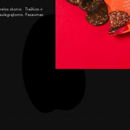
elos skonio. Traškios ir
saulėgrąžomis. Fasavimas: