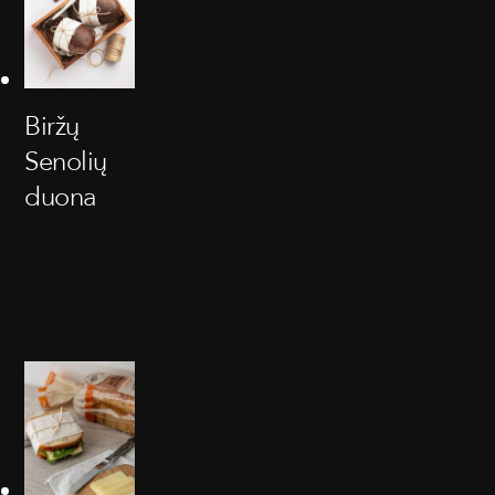
Biržų
Senolių
duona