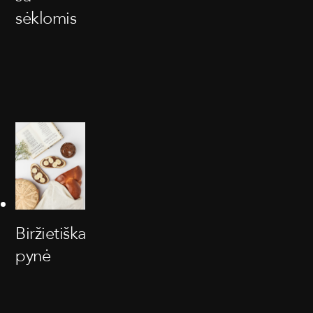
sėklomis
Biržietiška
pynė