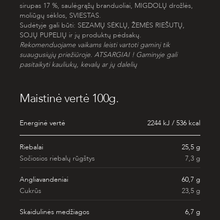
sirupas 17 %, saulėgrąžų branduoliai, MIGDOLŲ drožlės,
moliūgų sėklos, SVIESTAS.
Sudėtyje gali būti: SEZAMŲ SĖKLŲ, ŽEMĖS RIEŠUTŲ,
SOJŲ PUPELIŲ ir jų produktų pėdsakų.
R
ekomenduojame vaikams leisti vartoti gaminį tik
suaugusiųjų priežiūroje. ATSARGIAI ! Gaminyje gali
pasitaikyti kauliukų, kevalų ar jų dalelių
Maistinė vertė 100g.
Energinė vertė
2244 kJ / 536 kcal
Riebalai
25,5 g
Sočiosios riebalų rūgštys
7,3 g
Angliavandeniai
60,7 g
Cukrūs
23,5 g
Skaidulinės medžiagos
6,7 g