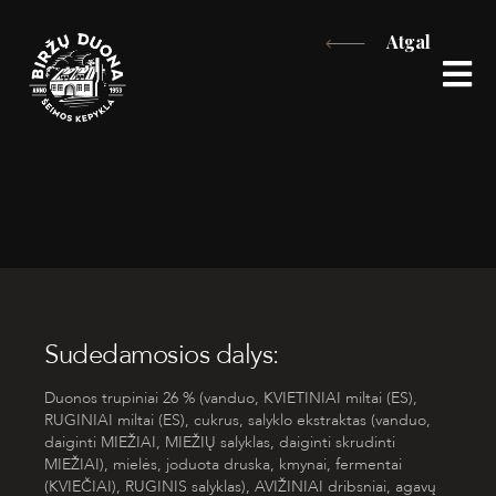
Eiti
Atgal
prie
turinio
Sudedamosios dalys:
Duonos trupiniai 26 % (vanduo, KVIETINIAI miltai (ES),
RUGINIAI miltai (ES), cukrus, salyklo ekstraktas (vanduo,
daiginti MIEŽIAI, MIEŽIŲ salyklas, daiginti skrudinti
MIEŽIAI), mielės, joduota druska, kmynai, fermentai
(KVIEČIAI), RUGINIS salyklas), AVIŽINIAI dribsniai, agavų