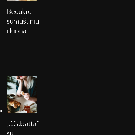
Becukrė
sumuštinių
duona
„Ciabatta“
su