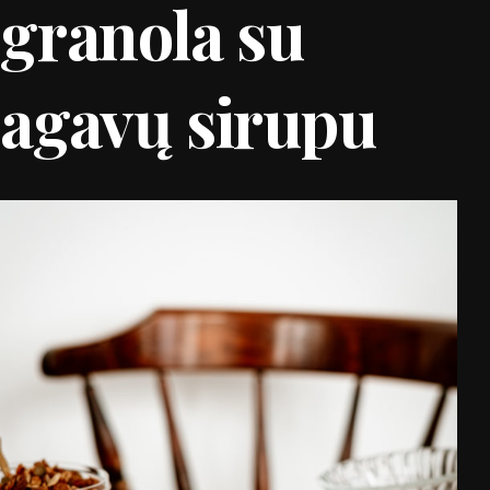
granola su
agavų sirupu