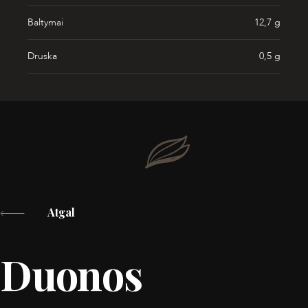
Baltymai
12,7 g
Druska
0,5 g
Atgal
Duonos