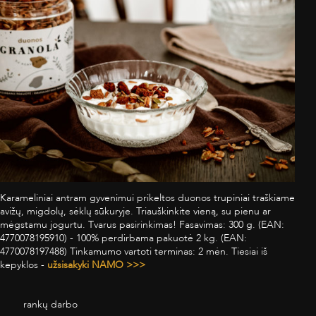
Karameliniai antram gyvenimui prikeltos duonos trupiniai traškiame
avižų, migdolų, sėklų sūkuryje. Triauškinkite vieną, su pienu ar
mėgstamu jogurtu. Tvarus pasirinkimas! Fasavimas: 300 g. (EAN:
4770078195910) - 100% perdirbama pakuotė 2 kg. (EAN:
4770078197488) Tinkamumo vartoti terminas: 2 mėn. Tiesiai iš
kepyklos -
užsisakyki NAMO >>>
rankų darbo