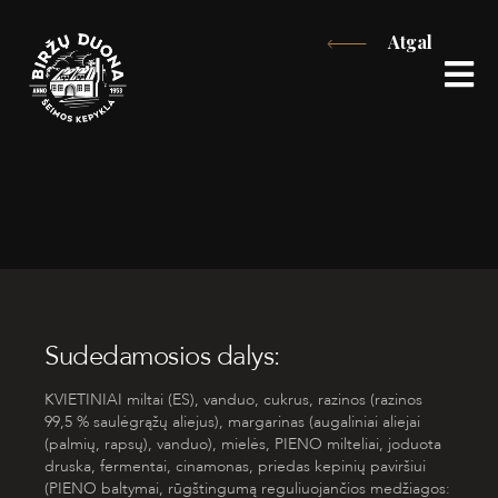
Eiti
Atgal
prie
turinio
Sudedamosios dalys:
KVIETINIAI miltai (ES), vanduo, cukrus, razinos (razinos
99,5 % saulėgrąžų aliejus), margarinas (augaliniai aliejai
(palmių, rapsų), vanduo), mielės, PIENO milteliai, joduota
druska, fermentai, cinamonas, priedas kepinių paviršiui
(PIENO baltymai, rūgštingumą reguliuojančios medžiagos: