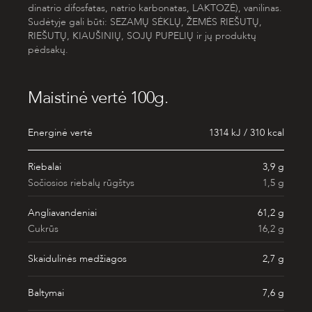
dinatrio difosfatas, natrio karbonatas, LAKTOZĖ), vanilinas.
Sudėtyje gali būti: SEZAMŲ SĖKLŲ, ŽEMĖS RIEŠUTŲ,
RIEŠUTŲ, KIAUŠINIŲ, SOJŲ PUPELIŲ ir jų produktų
pėdsakų.
Maistinė vertė 100g.
Energinė vertė
1314 kJ / 310 kcal
Riebalai
3,9 g
Sočiosios riebalų rūgštys
1,5 g
Angliavandeniai
61,2 g
Cukrūs
16,2 g
Skaidulinės medžiagos
2,7 g
Baltymai
7,6 g