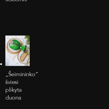
„Šeimininko“
šviesi
plikyta
duona