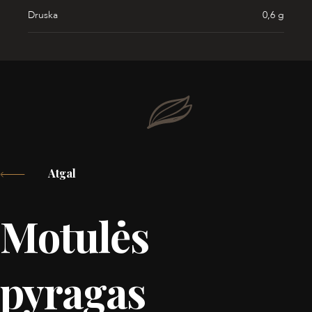
Druska
0,6 g
Atgal
Motulės
pyragas