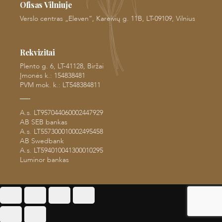
Ofisas Vilniuje
Verslo centras „Eleven“, Kareivių g. 11B, LT-09109, Vilnius
Rekvizitai
Plento g. 6, LT-41128, Biržai
Įmonės k.: 154838481
PVM mok. k.: LT548384811
A.s. LT957044060002447929
AB SEB bankas
A.s. LT557300010002495458
AB Swedbank
A.s. LT594010041300010295
Luminor bankas