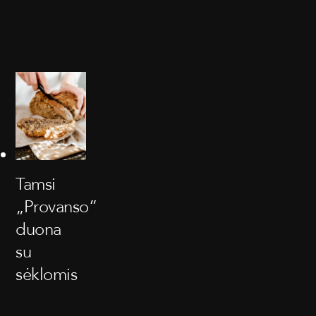
Tamsi
„Provanso”
duona
su
sėklomis