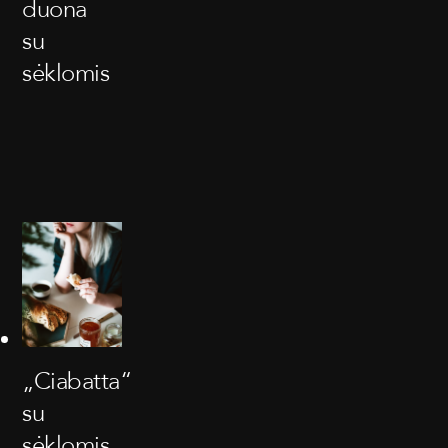
duona
su
sėklomis
„Ciabatta“
su
sėklomis