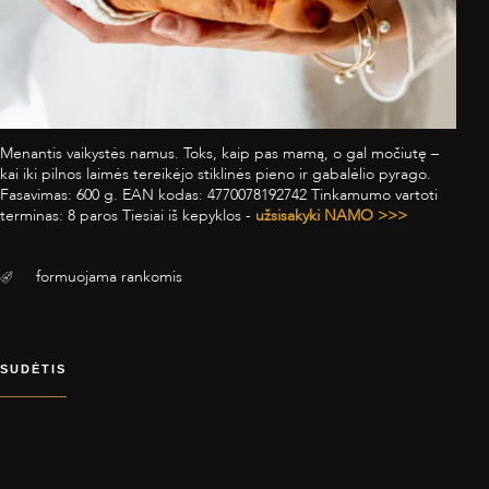
Menantis vaikystės namus. Toks, kaip pas mamą, o gal močiutę –
kai iki pilnos laimės tereikėjo stiklinės pieno ir gabalėlio pyrago.
Fasavimas: 600 g. EAN kodas: 4770078192742 Tinkamumo vartoti
terminas: 8 paros Tiesiai iš kepyklos -
užsisakyki NAMO >>>
formuojama rankomis
SUDĖTIS