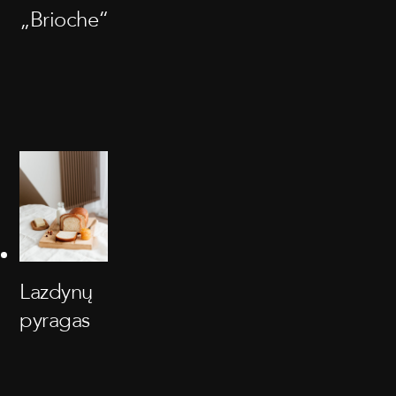
„Brioche“
Lazdynų
pyragas