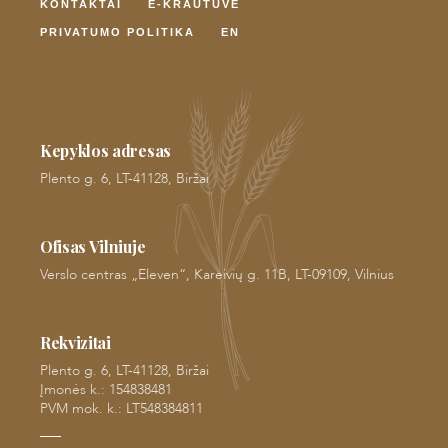
KONTAKTAI
E-KRAUTUVĖ
PRIVATUMO POLITIKA
EN
Kepyklos adresas
Plento g. 6, LT-41128, Biržai
Ofisas Vilniuje
Verslo centras „Eleven“, Kareivių g. 11B, LT-09109, Vilnius
Rekvizitai
Plento g. 6, LT-41128, Biržai
Įmonės k.: 154838481
PVM mok. k.: LT548384811