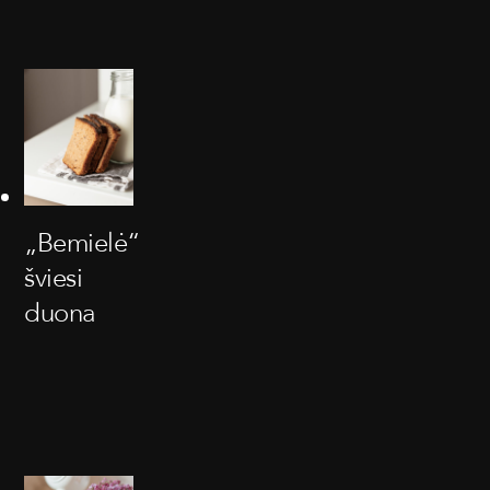
„Bemielė“
šviesi
duona