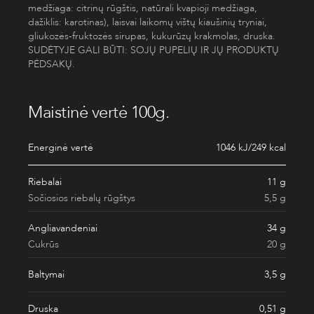
medžiaga: citrinų rūgštis, natūrali kvapioji medžiaga,
dažiklis: karotinas), laisvai laikomų vištų kiaušinių tryniai,
gliukozės-fruktozės sirupas, kukurūzų krakmolas, druska.
SUDĖTYJE GALI BŪTI: SOJŲ PUPELIŲ IR JŲ PRODUKTŲ
PĖDSAKŲ.
Maistinė vertė 100g.
Energinė vertė
1046 kJ/249 kcal
Riebalai
11 g
Sočiosios riebalų rūgštys
5,5 g
Angliavandeniai
34 g
Cukrūs
20 g
Baltymai
3,5 g
Druska
0,51 g