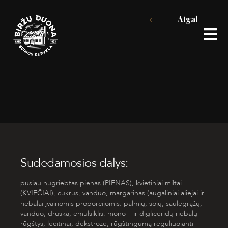
Eiti
Atgal
prie
turinio
Sudedamosios dalys:
pusiau nugriebtas pienas (PIENAS), kvietiniai miltai
(KVIEČIAI), cukrus, vanduo, margarinas (augaliniai aliejai ir
riebalai įvairiomis proporcijomis: palmių, sojų, saulėgrąžų,
vanduo, druska, emulsiklis: mono – ir digliceridų riebalų
rūgštys, lecitinai, dekstrozė, rūgštingumą reguliuojanti