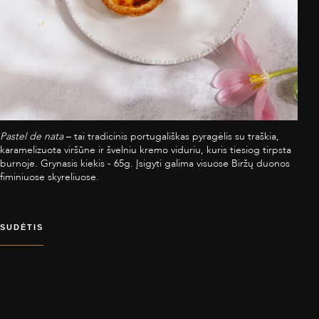
Pastel de nata
– tai tradicinis portugališkas pyragėlis su traškia,
karamelizuota viršūne ir švelniu kremo viduriu, kuris tiesiog tirpsta
burnoje. Grynasis kiekis - 65g. Įsigyti galima visuose Biržų duonos
fiminiuose skyreliuose.
SUDĖTIS