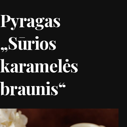
Pyragas
„Sūrios
karamelės
braunis“