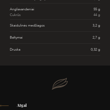
Angliavandeniai
55 g
Cukrūs
44 g
Skaidulinės medžiagos
3,2 g
Baltymai
2,7 g
Druska
0,32 g
Atgal