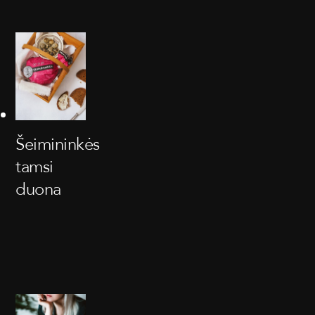
Šeimininkės
tamsi
duona