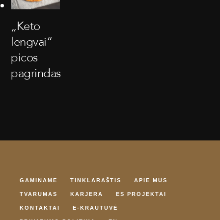
„Keto
lengvai“
picos
pagrindas
GAMINAME
TINKLARAŠTIS
APIE MUS
TVARUMAS
KARJERA
ES PROJEKTAI
KONTAKTAI
E-KRAUTUVĖ