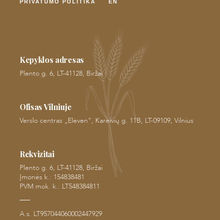
PRIVATUMO POLITIKA
EN
Kepyklos adresas
Plento g. 6, LT-41128, Biržai
Ofisas Vilniuje
Verslo centras „Eleven“, Kareivių g. 11B, LT-09109, Vilnius
Rekvizitai
Plento g. 6, LT-41128, Biržai
Įmonės k.: 154838481
PVM mok. k.: LT548384811
A.s. LT957044060002447929