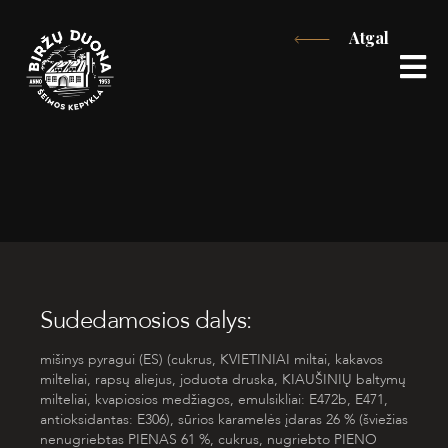
Eiti
Atgal
prie
turinio
Sudedamosios dalys:
mišinys pyragui (ES) (cukrus,
KVIETINIAI
miltai, kakavos
milteliai, rapsų aliejus, joduota druska,
KIAUŠINIŲ
baltymų
milteliai, kvapiosios medžiagos, emulsikliai: E472b, E471,
antioksidantas: E306), sūrios karamelės įdaras 26 % (šviežias
nenugriebtas
PIENAS
61 %, cukrus, nugriebto
PIENO