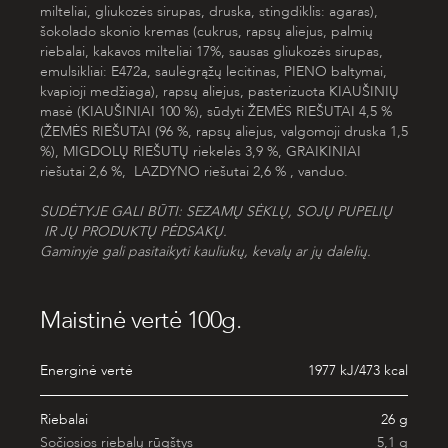
milteliai, gliukozės sirupas, druska, stingdiklis: agaras),
šokolado skonio kremas (cukrus, rapsų aliejus, palmių
riebalai, kakavos milteliai 17%, sausas gliukozės sirupas,
emulsikliai: E472a, saulėgrąžų lecitinas,
PIENO
baltymai,
kvapioji medžiaga), rapsų aliejus, pasterizuota
KIAUŠINIŲ
masė (
KIAUŠINIAI
100 %), sūdyti
ŽEMĖS RIEŠUTAI
4,5 %
(
ŽEMĖS RIEŠUTAI
(96 %, rapsų aliejus, valgomoji druska 1,5
%),
MIGDOLŲ
RIEŠUTŲ
riekelės 3,9 %,
GRAIKINIAI
riešutai 2,6 %,
LAZDYNO
riešutai 2,6 % , vanduo.
SUDĖTYJE GALI BŪTI: SEZAMŲ SĖKLŲ, SOJŲ PUPELIŲ
IR JŲ PRODUKTŲ PĖDSAKŲ
.
Gaminyje gali pasitaikyti kauliukų, kevalų ar jų dalelių.
Maistinė vertė 100g.
Energinė vertė
1977 kJ/473 kcal
Riebalai
26 g
Sočiosios riebalų rūgštys
5,1 g