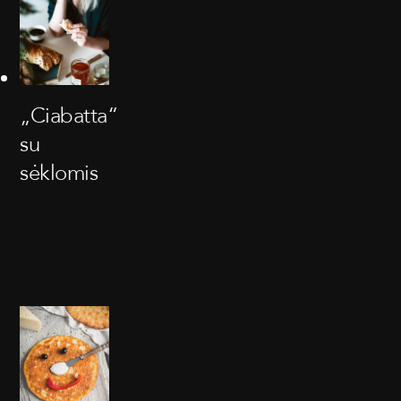
„Ciabatta“
su
sėklomis