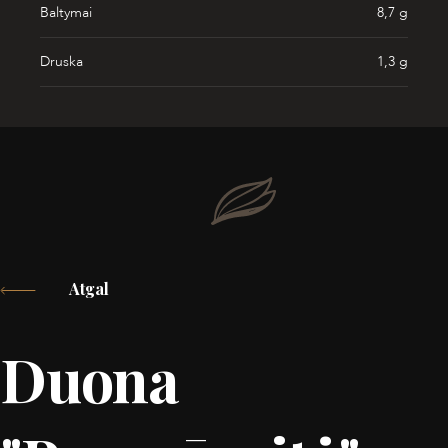
Baltymai
8,7 g
Druska
1,3 g
Atgal
Duona