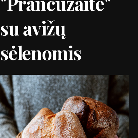
"Prancūzaitė"
su avižų
sėlenomis