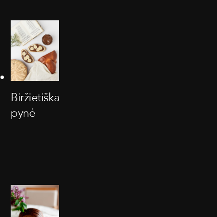
Biržietiška
pynė