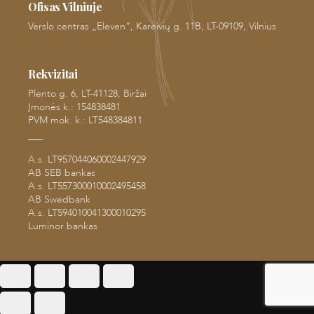
Ofisas Vilniuje
Verslo centras „Eleven“, Kareivių g. 11B, LT-09109, Vilnius
Rekvizitai
Plento g. 6, LT-41128, Biržai
Įmonės k.: 154838481
PVM mok. k.: LT548384811
A.s. LT957044060002447929
AB SEB bankas
A.s. LT557300010002495458
AB Swedbank
A.s. LT594010041300010295
Luminor bankas