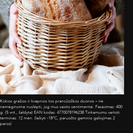
Kokios gražios ir kvapnios tos prancūziškos duonos – nė
nemėginsime nuslėpti, jog mus saisto sentimentai. Fasavimas: 400
g. (5 vnt., šaldyta) EAN kodas: 4770078196238 Tinkamumo vartoti
terminas: 12 mėn. (laikyti -18°C, paruošto gaminio galiojimas 2
paros)