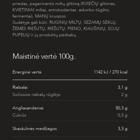
priedas, pagerinantis miltų glitimą (KVIEČIŲ glitimas,
KVIETINIAI miltai, antioksidantas: askorbo tūgštis,
fermentai), MANŲ kruopos.
Sudėtyje gali būti: RUGINIŲ MILTŲ, SEZAMŲ SĖKLŲ,
ŽEMĖS RIEŠUTŲ, RIEŠUTŲ, PIENO, KIAUŠINIŲ, SOJŲ
PUPELIŲ ir jų produktų pėdsakų.
Maistinė vertė 100g.
Energinė vertė
1142 kJ / 270 kcal
Riebalai
3,1 g
Sočiosios riebalų rūgštys
2 g
Angliavandeniai
50,3 g
Cukrūs
0,3 g
Skaidulinės medžiagos
3,3 g