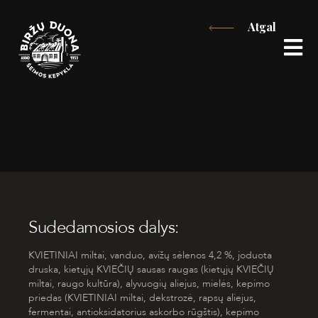
Eiti
Atgal
prie
turinio
Sudedamosios dalys:
KVIETINIAI miltai, vanduo, avižų sėlenos 4,2 %, joduota
druska, kietųjų KVIEČIŲ sausas raugas (kietųjų KVIEČIŲ
miltai, raugo kultūra), alyvuogių aliejus, mielės, kepimo
priedas (KVIETINIAI miltai, dekstrozė, rapsų aliejus,
fermentai, antioksidatorius askorbo rūgštis), kepimo