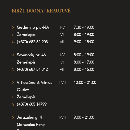
BIRŽŲ DUONA | KRAUTUVĖ
Gedimino pr. 44A
I-V
7:30 - 19:00
Žemėlapis
VI
8:00 - 19:00
(+370) 682 82 203
VII
9:00 - 18:00
Savanorių pr. 46
I-V
8:00 - 19:00
Žemėlapis
VI
8:00 - 17:00
(+370) 687 54 342
VII
8:00 - 15:00
V. Pociūno 8, Vilnius
I-VII
10:00 - 21:00
Outlet
Žemėlapis
(+370) 605 14799
Jeruzalės g. 4
I-VII
9:00 - 21:00
(Jeruzalės Rimi)