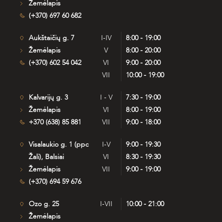
Žemėlapis
(+370) 697 60 682
Aukštaičių g. 7
I-IV
8:00 - 19:00
Žemėlapis
V
8:00 - 20:00
(+370) 602 54 042
VI
9:00 - 20:00
VII
10:00 - 19:00
Kalvarijų g. 3
I - V
7:30 - 19:00
Žemėlapis
VI
8:00 - 19:00
+370 (638) 85 881
VII
9:00 - 18:00
Visalaukio g. 1 (ppc
I-V
9:00 - 19:30
Žali), Balsiai
VI
8:30 - 19:30
Žemėlapis
VII
9:00 - 19:00
(+370) 694 59 676
Ozo g. 25
I-VII
10:00 - 21:00
Žemėlapis