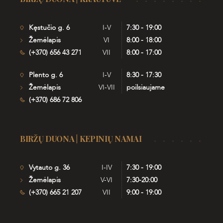
Kęstučio g. 6
I-V
7:30 - 19:00
Žemėlapis
VI
8:00 - 18:00
(+370) 656 43 271
VII
8:00 - 17:00
Plento g. 6
I-V
8:30 - 17:30
Žemėlapis
VI-VII
poilsiaujame
(+370) 686 72 806
BIRŽŲ DUONA | KEPINIŲ NAMAI
Vytauto g. 36
I-IV
7:30 - 19:00
Žemėlapis
V-VI
7:30-20:00
(+370) 665 21 207
VII
9:00 - 19:00