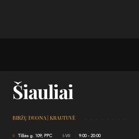
Šiauliai
BIRŽŲ DUONA | KRAUTUVĖ
Tilžės g. 109; PPC
I-VII
9:00 - 20:00