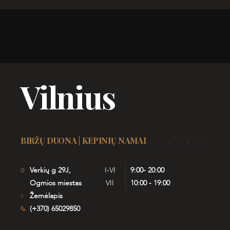
Vilnius
BIRŽŲ DUONA | KEPINIŲ NAMAI
Verkių g 29J,
I-VI
9:00- 20:00
Ogmios miestas
VII
10:00 - 19:00
Žemėlapis
(+370) 65029850