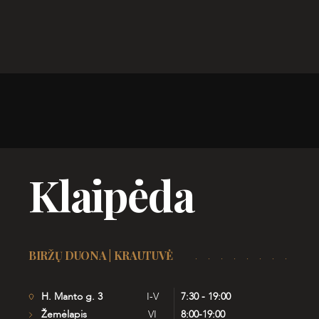
Klaipėda
BIRŽŲ DUONA | KRAUTUVĖ
H. Manto g. 3
I-V
7:30 - 19:00
Žemėlapis
VI
8:00-19:00