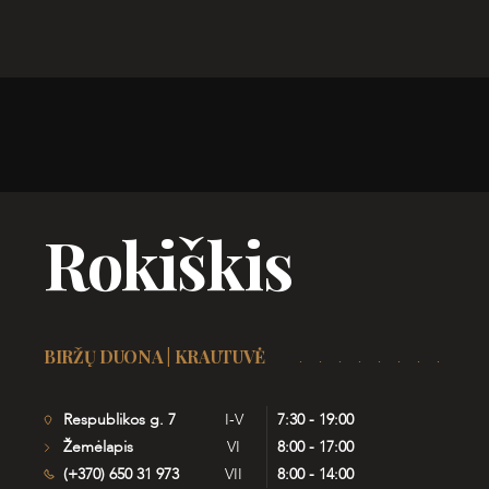
Rokiškis
BIRŽŲ DUONA | KRAUTUVĖ
Respublikos g. 7
I-V
7:30 - 19:00
Žemėlapis
VI
8:00 - 17:00
(+370) 650 31 973
VII
8:00 - 14:00