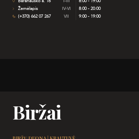
Baranausko a. 16
I-III
8:00 - 19:00
Žemėlapis
IV-VI
8:00 - 20:00
(+370) 662 07 267
VII
9:00 - 19:00
Biržai
BIRŽŲ DUONA | KRAUTUVĖ