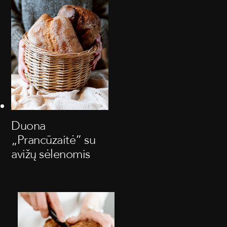
Duona
„Prancūzaitė” su
avižų sėlenomis