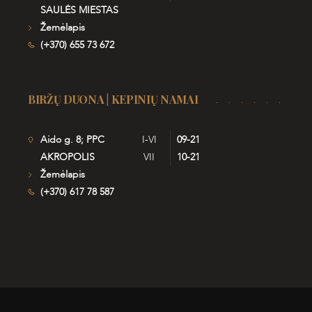
SAULĖS MIESTAS
Žemėlapis
(+370) 655 73 672
BIRŽŲ DUONA | KEPINIŲ NAMAI
Aido g. 8; PPC
I-VI
09-21
AKROPOLIS
VII
10-21
Žemėlapis
(+370) 617 78 587