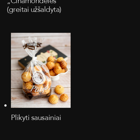
„Cinamondelės“
(greitai užšaldyta)
Plikyti sausainiai