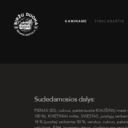
Eiti
prie
GAMINAME
TINKLARAŠTIS
turinio
Sudedamosios dalys:
PIENAS
(ES), cukrus, pasterizuota
KIAUŠINIŲ
masė
100 %),
KVIETINIAI
miltai
, SVIESTAS
, juodųjų serben
18 % (juodieji serbentai 50 %, vanduo, cukrus, pakeist
celiuliozė, E466, ksantano derva, rūgštingumą reguliu