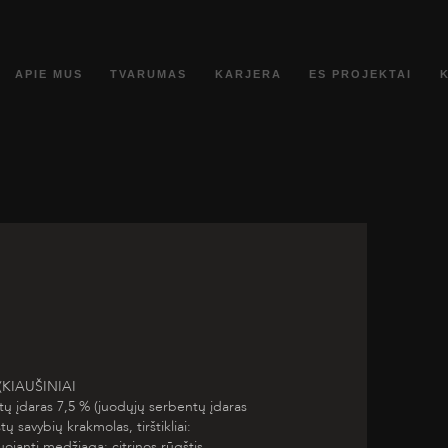
APIE MUS
TVARUMAS
KARJERA
ES PROJEKTAI
(KIAUŠINIAI
tų įdaras 7,5 % (juodųjų serbentų įdaras
ų savybių krakmolas, tirštikliai:
ojanti medžiaga: citrinos rūgštis,