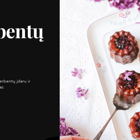
bentų
erbentų įdaru ir
as: