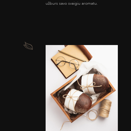
užburs savo svaigiu aromatu.