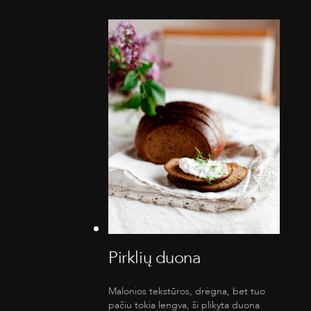
Pirklių duona
Malonios tekstūros, drėgna, bet tuo
pačiu tokia lengva, ši plikyta duona