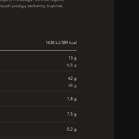
lizuoti juodųjų serbentų trupiniai.
1638 kJ/389 kcal
13 g
6,8 g
62 g
48 g
1,8 g
7,5 g
0,2 g