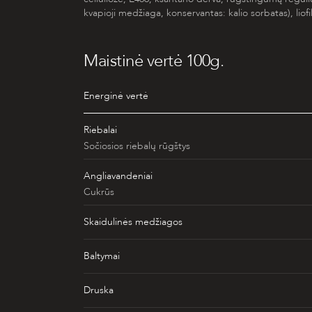
kvapioji medžiaga, konservantas: kalio sorbatas), liofi
Maistinė vertė 100g.
Energinė vertė
Riebalai
Sočiosios riebalų rūgštys
Angliavandeniai
Cukrūs
Skaidulinės medžiagos
Baltymai
Druska