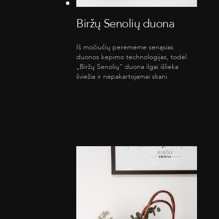
Biržų Senolių duona
Iš močiučių perėmėme senąsias
duonos kepimo technologijas, todėl
„Biržų Senolių“ duona ilgai išlieka
šviežia ir nepakartojamai skani.