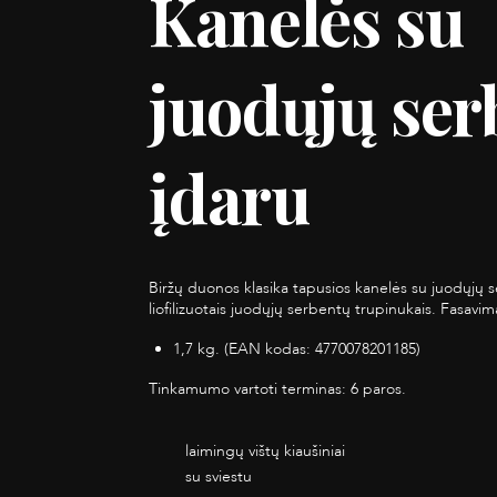
Kanelės su
juodųjų ser
įdaru
Biržų duonos klasika tapusios kanelės su juodųjų s
liofilizuotais juodųjų serbentų trupinukais. Fasavim
1,7 kg. (EAN kodas: 4770078201185)
Tinkamumo vartoti terminas: 6 paros.
laimingų vištų kiaušiniai
su sviestu