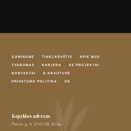
GAMINAME
TINKLARAŠTIS
APIE MUS
TVARUMAS
KARJERA
ES PROJEKTAI
KONTAKTAI
E-KRAUTUVĖ
PRIVATUMO POLITIKA
EN
Kepyklos adresas
Plento g. 6, LT-41128, Biržai