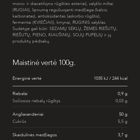
mono- ir diacetilvyno rūgšties esteriai), salyklo miltai
(
RUGIAI
), lipnumą reguliuojanti medžiaga
(kalcio
karbonatas), antioksidantas (
askorbo rūgštis
)
,
fermentai
(
KVIEČIAI
))
,
kmynai,
RUGINIS
salyklas.
Sudėtyje gali būti: SEZAMŲ SĖKLŲ, ŽEMĖS RIEŠUTŲ,
RIEŠUTŲ, PIENO, KIAUŠINIŲ, SOJŲ PUPELIŲ ir jų
produktų pėdsakų.
Maistinė vertė 100g.
Energinė vertė
1035 kJ / 244 kcal
Riebalai
0,9 g
Sočiosios riebalų rūgštys
0,03 g
Angliavandeniai
50 g
Cukrūs
5,5 g
Skaidulinės medžiagos
3,7 g