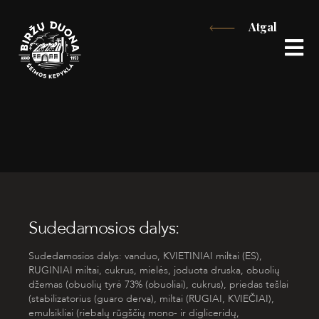
Eiti
Atgal
prie
turinio
Sudedamosios dalys:
Sudedamosios dalys:
vanduo,
KVIETINIAI
miltai (ES),
RUGINIAI
miltai, cukrus, mielės,
joduota druska, obuolių
džemas (obuolių tyrė 73
% (obuoliai)
, cukrus), priedas tešlai
(stabilizatorius
(guaro derva), miltai (
RUGIAI,
KVIEČIAI
),
emulsikliai (riebalų rūgščių mono- ir digliceridų,