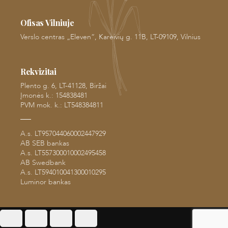
Ofisas Vilniuje
Verslo centras „Eleven“, Kareivių g. 11B, LT-09109, Vilnius
Rekvizitai
Plento g. 6, LT-41128, Biržai
Įmonės k.: 154838481
PVM mok. k.: LT548384811
A.s. LT957044060002447929
AB SEB bankas
A.s. LT557300010002495458
AB Swedbank
A.s. LT594010041300010295
Luminor bankas