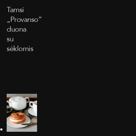
Tamsi
„Provanso”
duona
su
sėklomis