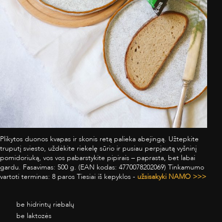
Plikytos duonos kvapas ir skonis retą palieka abejingą. Užtepkite
truputį sviesto, uždėkite riekelę sūrio ir pusiau perpjautą vyšninį
pomidoriuką, vos vos pabarstykite pipirais – paprasta, bet labai
gardu. Fasavimas: 500 g. (EAN kodas: 4770078202069) Tinkamumo
vartoti terminas: 8 paros Tiesiai iš kepyklos -
užsisakyki NAMO >>>
be hidrintų riebalų
be laktozės