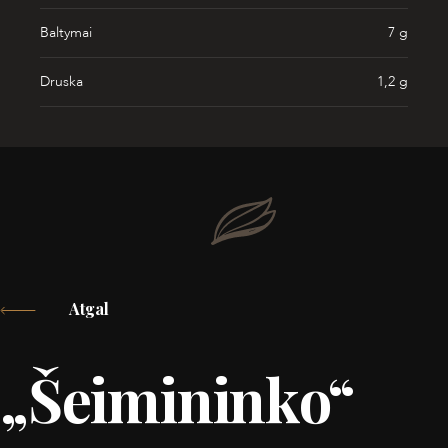
Baltymai
7 g
Druska
1,2 g
Atgal
„Šeimininko“