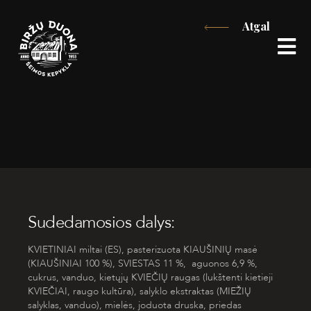
Eiti
Atgal
prie
turinio
Sudedamosios dalys:
KVIETINIAI
miltai (ES), pasterizuota
KIAUŠINIŲ
masė
(
KIAUŠINIAI
100 %),
SVIESTAS
11 %
,
aguonos 6,9 %,
cukrus, vanduo, kietųjų
KVIEČIŲ
raugas (lukštenti kietieji
KVIEČIAI,
raugo kultūra), salyklo ekstraktas (
MIEŽIŲ
salyklas, vanduo), mielės, joduota druska, priedas