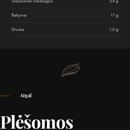
Skaidulinės medžiagos
3,4 g
Baltymai
11 g
Druska
1,0 g
Atgal
Plėšomos