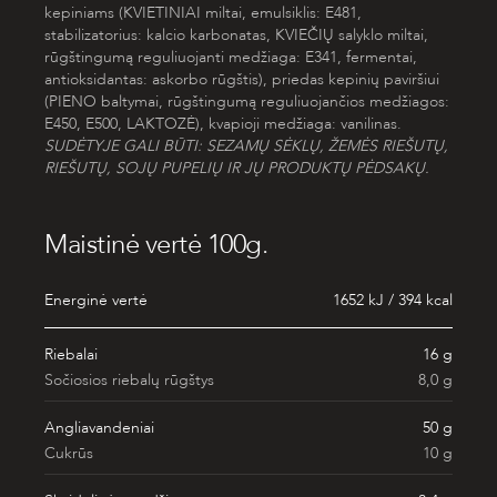
kepiniams (
KVIETINIAI
miltai, emulsiklis: E481,
stabilizatorius: kalcio karbonatas,
KVIEČIŲ
salyklo miltai,
rūgštingumą reguliuojanti medžiaga: E341, fermentai,
antioksidantas: askorbo rūgštis), priedas kepinių paviršiui
(
PIENO
baltymai, rūgštingumą reguliuojančios medžiagos:
E450, E500,
LAKTOZĖ
), kvapioji medžiaga: vanilinas.
SUDĖTYJE GALI BŪTI: SEZAMŲ SĖKLŲ, ŽEMĖS RIEŠUTŲ,
RIEŠUTŲ, SOJŲ PUPELIŲ IR JŲ PRODUKTŲ PĖDSAKŲ.
Maistinė vertė 100g.
Energinė vertė
1652 kJ / 394 kcal
Riebalai
16 g
Sočiosios riebalų rūgštys
8,0 g
Angliavandeniai
50 g
Cukrūs
10 g