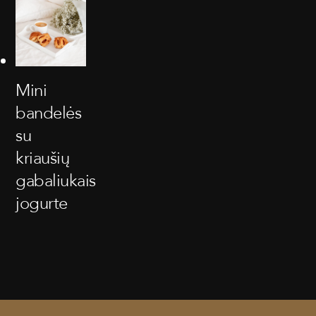
Mini
bandelės
su
kriaušių
gabaliukais
jogurte