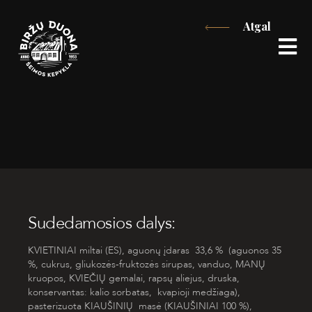
Eiti
Atgal
prie
turinio
Sudedamosios dalys:
KVIETINIAI
miltai (ES), aguonų įdaras 33,6 % (aguonos 35
%, cukrus, gliukozės-fruktozės sirupas, vanduo,
MANŲ
kruopos,
KVIEČIŲ
gemalai, rapsų aliejus, druska,
konservantas: kalio sorbatas, kvapioji medžiaga),
pasterizuota
KIAUŠINIŲ
masė (
KIAUŠINIAI
100 %),