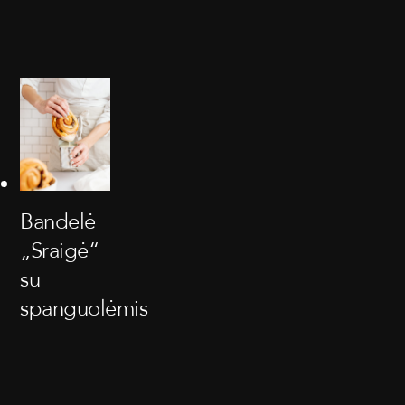
Bandelė
„Sraigė“
su
spanguolėmis