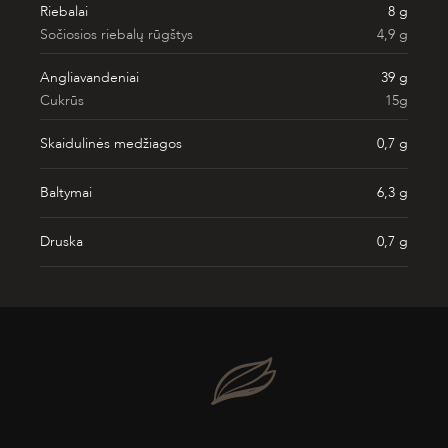
Riebalai
8 g
Sočiosios riebalų rūgštys
4,9 g
Angliavandeniai
39 g
Cukrūs
15g
Skaidulinės medžiagos
0,7 g
Baltymai
6,3 g
Druska
0,7 g