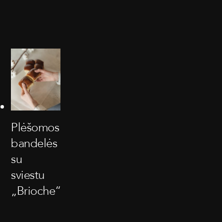
Plėšomos
bandelės
su
sviestu
„Brioche“