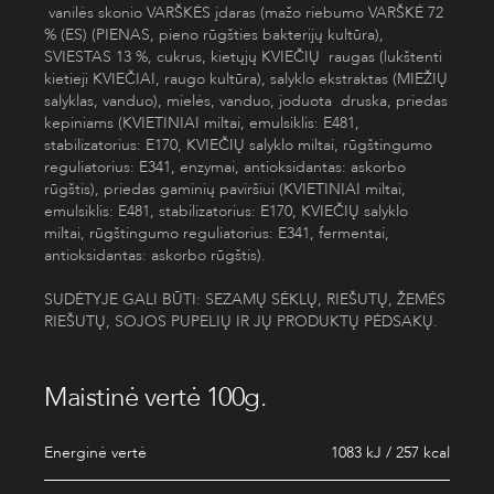
vanilės skonio
VARŠKĖS
įdaras (mažo riebumo
VARŠKĖ
72
% (ES) (
PIENAS
, pieno rūgšties bakterijų kultūra),
SVIESTAS
13 %
,
cukrus, kietųjų
KVIEČIŲ
raugas (lukštenti
kietieji
KVIEČIAI,
raugo kultūra), salyklo ekstraktas (
MIEŽIŲ
salyklas, vanduo), mielės, vanduo, joduota druska, priedas
kepiniams (
KVIETINIAI
miltai, emulsiklis: E481,
stabilizatorius: E170,
KVIEČIŲ
salyklo miltai, rūgštingumo
reguliatorius: E341, enzymai, antioksidantas: askorbo
rūgštis), priedas gaminių paviršiui (
KVIETINIAI
miltai,
emulsiklis: E481, stabilizatorius: E170,
KVIEČIŲ
salyklo
miltai, rūgštingumo reguliatorius: E341, fermentai,
antioksidantas: askorbo rūgštis).
SUDĖTYJE GALI BŪTI: SEZAMŲ SĖKLŲ, RIEŠUTŲ, ŽEMĖS
RIEŠUTŲ, SOJOS PUPELIŲ IR JŲ PRODUKTŲ PĖDSAKŲ.
Maistinė vertė 100g.
Energinė vertė
1083 kJ / 257 kcal