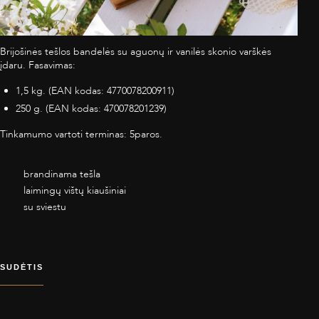
Brijošinės tešlos bandelės su aguonų ir vanilės skonio varškės
įdaru. Fasavimas:
1,5 kg. (EAN kodas: 4770078200911)
250 g. (EAN kodas: 470078201239)
Tinkamumo vartoti terminas: 5paros.
brandinama tešla
laimingų vištų kiaušiniai
su sviestu
SUDĖTIS