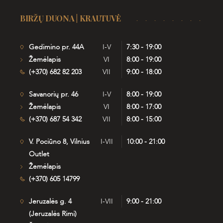
BIRŽŲ DUONA | KRAUTUVĖ
Gedimino pr. 44A
I-V
7:30 - 19:00
Žemėlapis
VI
8:00 - 19:00
(+370) 682 82 203
VII
9:00 - 18:00
Savanorių pr. 46
I-V
8:00 - 19:00
Žemėlapis
VI
8:00 - 17:00
(+370) 687 54 342
VII
8:00 - 15:00
V. Pociūno 8, Vilnius
I-VII
10:00 - 21:00
Outlet
Žemėlapis
(+370) 605 14799
Jeruzalės g. 4
I-VII
9:00 - 21:00
(Jeruzalės Rimi)