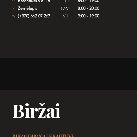
Baranausko a. 16
I-III
8:00 - 19:00
Žemėlapis
IV-VI
8:00 - 20:00
(+370) 662 07 267
VII
9:00 - 19:00
Biržai
BIRŽŲ DUONA | KRAUTUVĖ