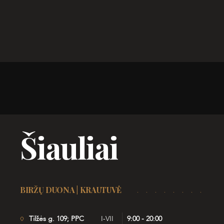
Šiauliai
BIRŽŲ DUONA | KRAUTUVĖ
Tilžės g. 109; PPC
I-VII
9:00 - 20:00