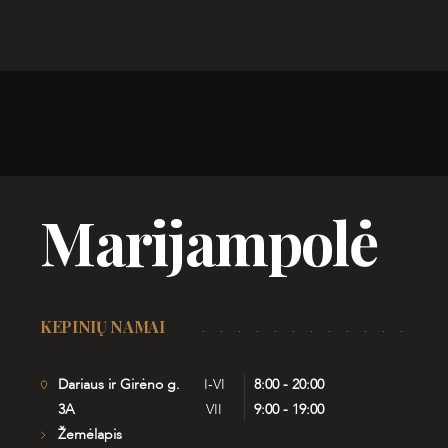
Marijampolė
KEPINIŲ NAMAI
Dariaus ir Girėno g.
I-VI
8:00 - 20:00
3A
VII
9:00 - 19:00
Žemėlapis