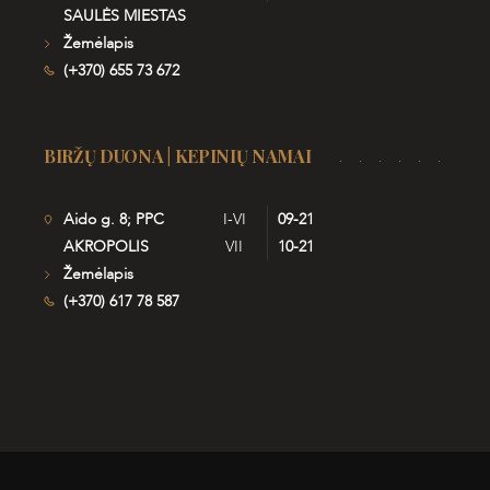
SAULĖS MIESTAS
Žemėlapis
(+370) 655 73 672
BIRŽŲ DUONA | KEPINIŲ NAMAI
Aido g. 8; PPC
I-VI
09-21
AKROPOLIS
VII
10-21
Žemėlapis
(+370) 617 78 587