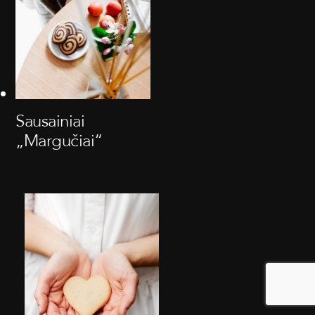
Sausainiai
„Margučiai“