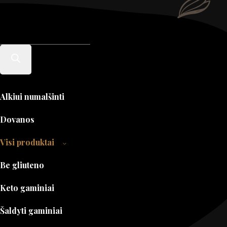
Products
search
Alkiui numalšinti
Dovanos
Visi produktai
Be gliuteno
Keto gaminiai
Šaldyti gaminiai