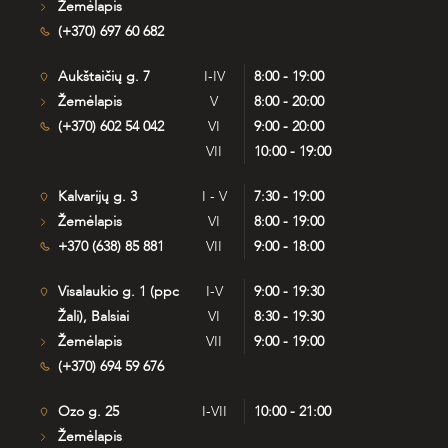
Žemėlapis
(+370) 697 60 682
Aukštaičių g. 7
I-IV
8:00 - 19:00
Žemėlapis
V
8:00 - 20:00
(+370) 602 54 042
VI
9:00 - 20:00
VII
10:00 - 19:00
Kalvarijų g. 3
I - V
7:30 - 19:00
Žemėlapis
VI
8:00 - 19:00
+370 (638) 85 881
VII
9:00 - 18:00
Visalaukio g. 1 (ppc
I-V
9:00 - 19:30
Žali), Balsiai
VI
8:30 - 19:30
Žemėlapis
VII
9:00 - 19:00
(+370) 694 59 676
Ozo g. 25
I-VII
10:00 - 21:00
Žemėlapis