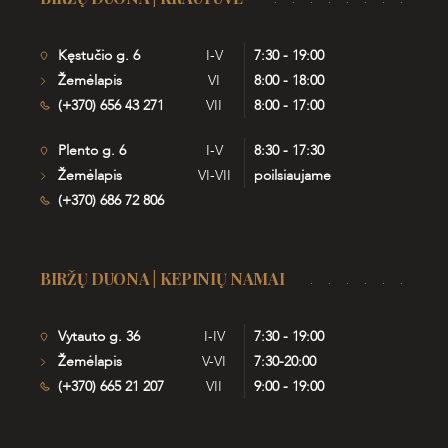
Kęstučio g. 6
I-V
7:30 - 19:00
Žemėlapis
VI
8:00 - 18:00
(+370) 656 43 271
VII
8:00 - 17:00
Plento g. 6
I-V
8:30 - 17:30
Žemėlapis
VI-VII
poilsiaujame
(+370) 686 72 806
BIRŽŲ DUONA | KEPINIŲ NAMAI
Vytauto g. 36
I-IV
7:30 - 19:00
Žemėlapis
V-VI
7:30-20:00
(+370) 665 21 207
VII
9:00 - 19:00