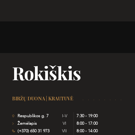
Rokiškis
BIRŽŲ DUONA | KRAUTUVĖ
Respublikos g. 7
I-V
7:30 - 19:00
Žemėlapis
VI
8:00 - 17:00
(+370) 650 31 973
VII
8:00 - 14:00