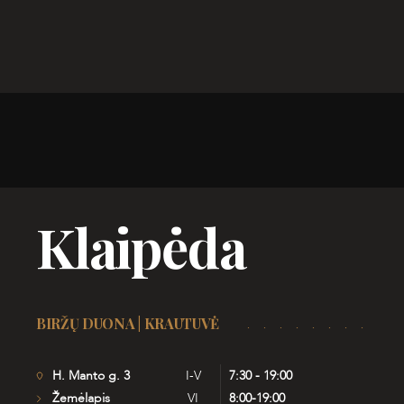
Klaipėda
BIRŽŲ DUONA | KRAUTUVĖ
H. Manto g. 3
I-V
7:30 - 19:00
Žemėlapis
VI
8:00-19:00