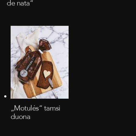
de nata“
„Motulės“ tamsi
duona