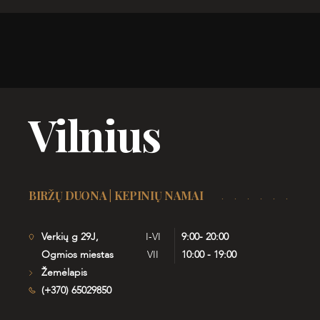
Vilnius
BIRŽŲ DUONA | KEPINIŲ NAMAI
Verkių g 29J,
I-VI
9:00- 20:00
Ogmios miestas
VII
10:00 - 19:00
Žemėlapis
(+370) 65029850