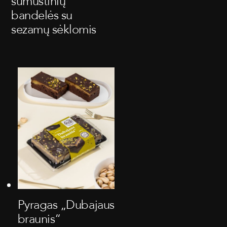
sumuštinių
bandelės su
sezamų sėklomis
Pyragas „Dubajaus
braunis“