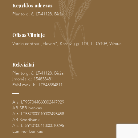
Kepyklos adresas
Plento g. 6, LT-41128, Biržai
Ofisas Vilniuje
Verslo centras „Eleven“, Kareivių g. 11B, LT-09109, Vilnius
Rekvizitai
Plento g. 6, LT-41128, Biržai
Įmonės k.: 154838481
PVM mok. k.: LT548384811
A.s. LT957044060002447929
AB SEB bankas
A.s. LT557300010002495458
AB Swedbank
A.s. LT594010041300010295
Luminor bankas