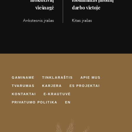
įrašų
viešnagė
darbo vietoje
Ankstesnis įrašas
Kitas įrašas
Ankstesnis
Kitas
įrašas:
įrašas:
GAMINAME
TINKLARAŠTIS
APIE MUS
TVARUMAS
KARJERA
ES PROJEKTAI
KONTAKTAI
E-KRAUTUVĖ
PRIVATUMO POLITIKA
EN