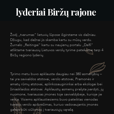
lyderiai Biržų rajone
Žodį „tvarumas“ lietuvių lūpose išgirstame vis dažniau.
Džiugu, kad dažnai jis skamba kartu su mūsų vardu.
Žurnalo „Reitingai“ kartu su naujienų portalu „Delfi“
atliktame tvariausių Lietuvos verslų tyrime patekome tarp 4
Biržų regiono lyderių.
Tyrimo metu buvo apklausta daugiau nei 380 asmenybių –
tai yra savivaldos atstovai, verslo atstovai, Pramonės ir
amatų rūmų atstovai, aplinkosaugininkai arba ekologai bei
žiniasklaidos atstovai. Apklaustų asmenų prašyta įvardyti, jų
nuomone, tvariausias įmones toje savivaldybėje, kurioje jie
veikia. Visiems apklaustiesiems buvo pateiktas vienodas
tvaraus verslo apibrėžimas, kuriuo vadovaujantis įmonės
galėjo būti siūlomos į tvariausiųjų sąrašą.