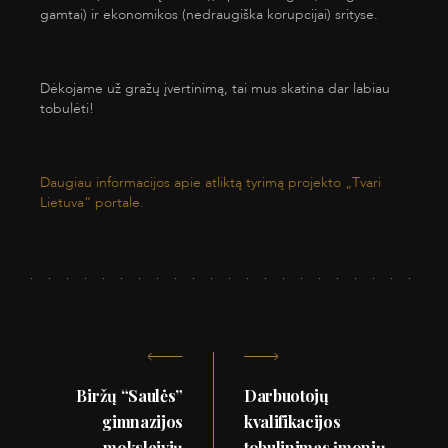
gamtai) ir ekonomikos (nedraugiška korupcijai) srityse.
Dėkojame už gražų įvertinimą, tai mus skatina dar labiau
tobulėti!
Daugiau informacijos apie atliktą tyrimą projekto „Tvari
Lietuva“ portale.
Navigacija
Biržų “Saulės”
Darbuotojų
tarp
gimnazijos
kvalifikacijos
moksleivių
tobulinimas įmonių