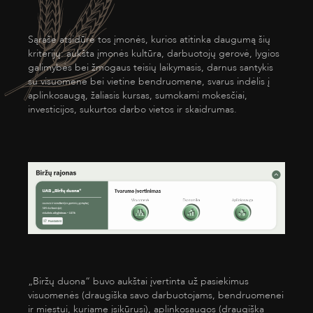
Sąraše atsidūrė tos įmonės, kurios atitinka daugumą šių
kriterijų: aukšta įmonės kultūra, darbuotojų gerovė, lygios
galimybės bei žmogaus teisių laikymasis, darnus santykis
su visuomene bei vietine bendruomene, svarus indėlis į
aplinkosaugą, žaliasis kursas, sumokami mokesčiai,
investicijos, sukurtos darbo vietos ir skaidrumas.
„Biržų duona“ buvo aukštai įvertinta už pasiekimus
visuomenės (draugiška savo darbuotojams, bendruomenei
ir miestui, kuriame įsikūrusi), aplinkosaugos (draugiška