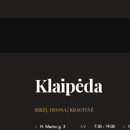
Klaipėda
BIRŽŲ DUONA | KRAUTUVĖ
H. Manto g. 3
I-V
7:30 - 19:00