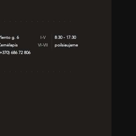
lento g. 6
I-V
8:30 - 17:30
Žemėlapis
VI-VII
poilsiaujame
+370) 686 72 806