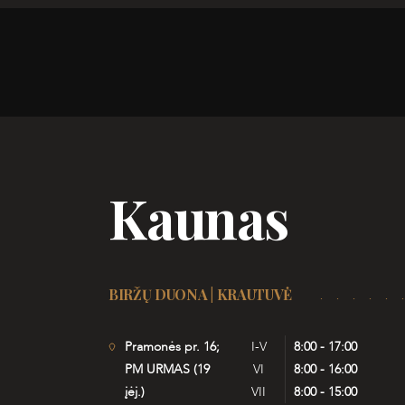
Kaunas
BIRŽŲ DUONA | KRAUTUVĖ
Pramonės pr. 16;
I-V
8:00 - 17:00
PM URMAS (19
VI
8:00 - 16:00
įėj.)
VII
8:00 - 15:00