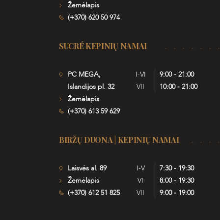
Žemėlapis
(+370) 620 50 974
SUCRÉ KEPINIŲ NAMAI
PC MEGA,
I-VI
9:00 - 21:00
Islandijos pl. 32
VII
10:00 - 21:00
Žemėlapis
(+370) 613 59 629
BIRŽŲ DUONA | KEPINIŲ NAMAI
Laisvės al. 89
I-V
7:30 - 19:30
Žemėlapis
VI
8:00 - 19:30
(+370) 612 51 825
VII
9:00 - 19:00