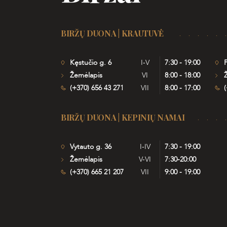
BIRŽŲ DUONA | KRAUTUVĖ
Kęstučio g. 6
I-V
7:30 - 19:00
P
Žemėlapis
VI
8:00 - 18:00
(+370) 656 43 271
VII
8:00 - 17:00
(
BIRŽŲ DUONA | KEPINIŲ NAMAI
Vytauto g. 36
I-IV
7:30 - 19:00
Žemėlapis
V-VI
7:30-20:00
(+370) 665 21 207
VII
9:00 - 19:00