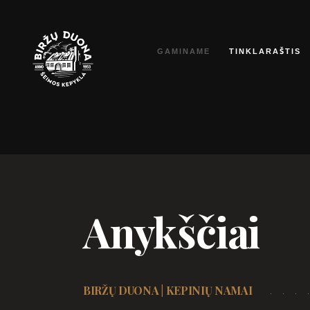
Eiti
prie
GAMINAME
TINKLARAŠTIS
turinio
Anykščiai
BIRŽŲ DUONA | KEPINIŲ NAMAI