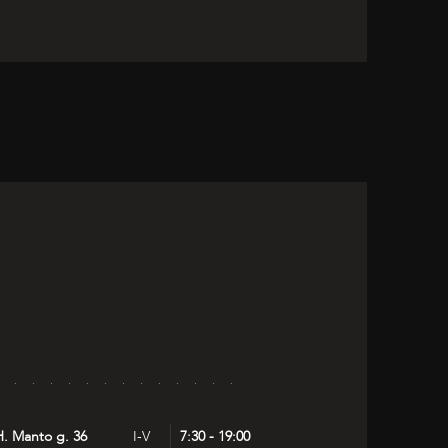
H. Manto g. 36
I-V
7:30 - 19:00