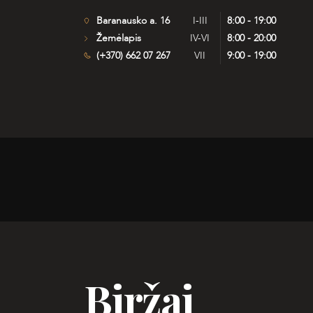
Baranausko a. 16
I-III
8:00 - 19:00
Žemėlapis
IV-VI
8:00 - 20:00
(+370) 662 07 267
VII
9:00 - 19:00
Biržai