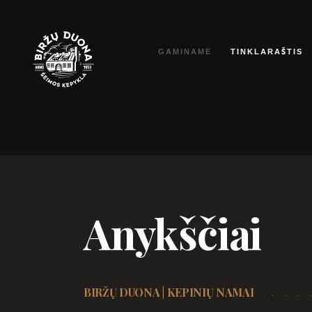
Eiti
prie
GAMINAME
TINKLARAŠTIS
turinio
Anykščiai
BIRŽŲ DUONA | KEPINIŲ NAMAI