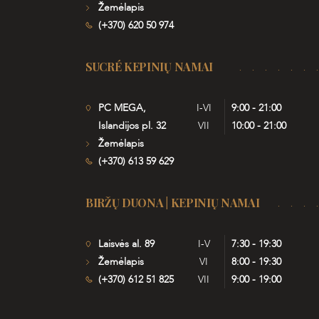
Žemėlapis
(+370) 620 50 974
SUCRÉ KEPINIŲ NAMAI
PC MEGA,
I-VI
9:00 - 21:00
Islandijos pl. 32
VII
10:00 - 21:00
Žemėlapis
(+370) 613 59 629
BIRŽŲ DUONA | KEPINIŲ NAMAI
Laisvės al. 89
I-V
7:30 - 19:30
Žemėlapis
VI
8:00 - 19:30
(+370) 612 51 825
VII
9:00 - 19:00