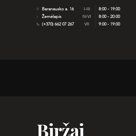
Baranausko a. 16
I-III
8:00 - 19:00
Žemėlapis
IV-VI
8:00 - 20:00
(+370) 662 07 267
VII
9:00 - 19:00
Biržai