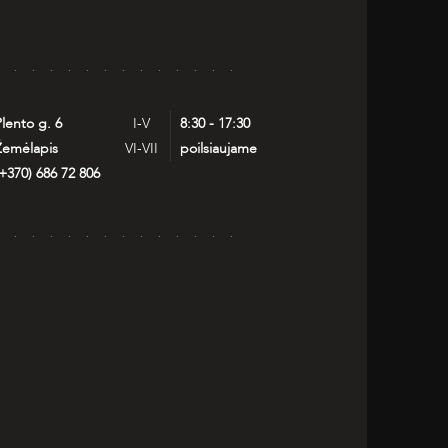
lento g. 6
I-V
8:30 - 17:30
Žemėlapis
VI-VII
poilsiaujame
+370) 686 72 806