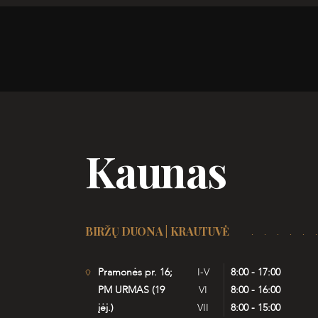
Kaunas
BIRŽŲ DUONA | KRAUTUVĖ
Pramonės pr. 16;
I-V
8:00 - 17:00
PM URMAS (19
VI
8:00 - 16:00
įėj.)
VII
8:00 - 15:00