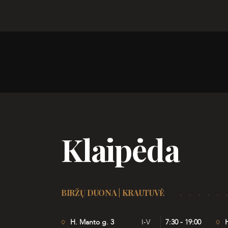
Klaipėda
BIRŽŲ DUONA | KRAUTUVĖ
H. Manto g. 3
I-V
7:30 - 19:00