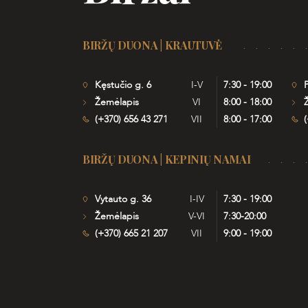
BIRŽŲ DUONA | KRAUTUVĖ
Kęstučio g. 6
I-V
7:30 - 19:00
P
Žemėlapis
VI
8:00 - 18:00
(+370) 656 43 271
VII
8:00 - 17:00
(
BIRŽŲ DUONA | KEPINIŲ NAMAI
Vytauto g. 36
I-IV
7:30 - 19:00
Žemėlapis
V-VI
7:30-20:00
(+370) 665 21 207
VII
9:00 - 19:00