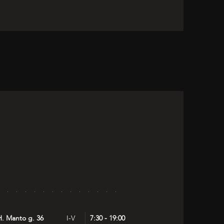
H. Manto g. 36
I-V
7:30 - 19:00