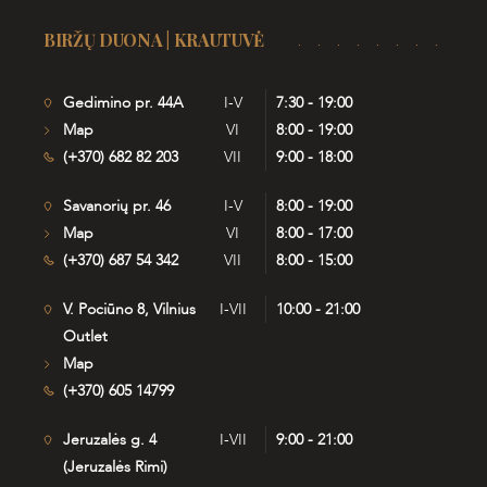
BIRŽŲ DUONA | KRAUTUVĖ
Gedimino pr. 44A
I-V
7:30 - 19:00
Map
VI
8:00 - 19:00
(+370) 682 82 203
VII
9:00 - 18:00
Savanorių pr. 46
I-V
8:00 - 19:00
Map
VI
8:00 - 17:00
(+370) 687 54 342
VII
8:00 - 15:00
V. Pociūno 8, Vilnius
I-VII
10:00 - 21:00
Outlet
Map
(+370) 605 14799
Jeruzalės g. 4
I-VII
9:00 - 21:00
(Jeruzalės Rimi)