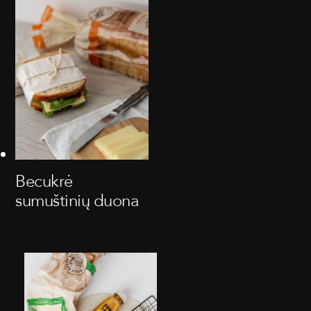
Becukrė
sumuštinių duona