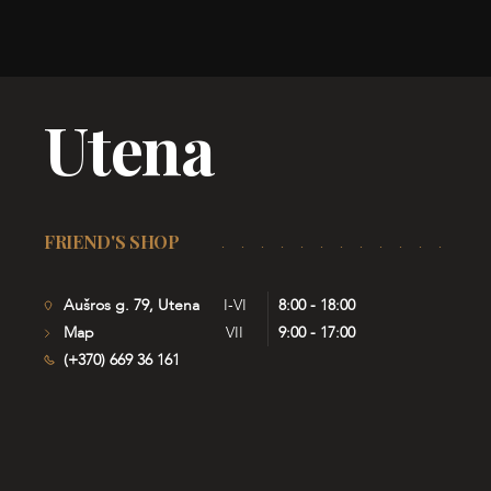
Utena
FRIEND'S SHOP
Aušros g. 79, Utena
I-VI
8:00 - 18:00
Map
VII
9:00 - 17:00
(+370) 669 36 161