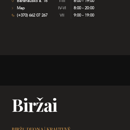
Baranausko a. 16
I-III
8:00 - 19:00
Map
IV-VI
8:00 - 20:00
(+370) 662 07 267
VII
9:00 - 19:00
Biržai
BIRŽŲ DUONA | KRAUTUVĖ