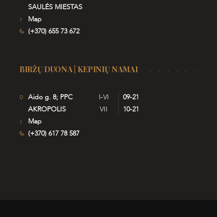
SAULĖS MIESTAS
Map
(+370) 655 73 672
BIRŽŲ DUONA | KEPINIŲ NAMAI
Aido g. 8; PPC
I-VI
09-21
AKROPOLIS
VII
10-21
Map
(+370) 617 78 587