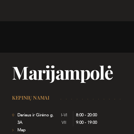
Marijampolė
KEPINIŲ NAMAI
Dariaus ir Girėno g.
I-VI
8:00 - 20:00
3A
VII
9:00 - 19:00
Map