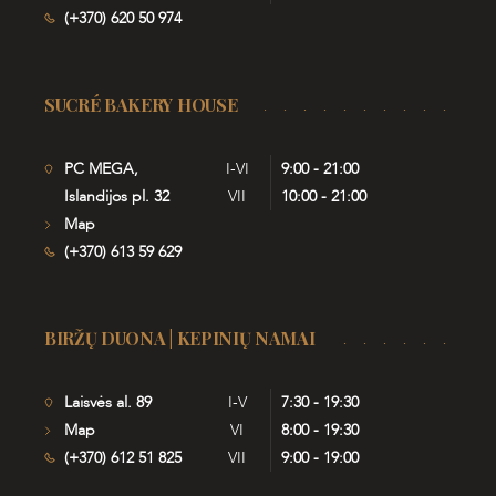
(+370) 620 50 974
SUCRÉ BAKERY HOUSE
PC MEGA,
I-VI
9:00 - 21:00
Islandijos pl. 32
VII
10:00 - 21:00
Map
(+370) 613 59 629
BIRŽŲ DUONA | KEPINIŲ NAMAI
Laisvės al. 89
I-V
7:30 - 19:30
Map
VI
8:00 - 19:30
(+370) 612 51 825
VII
9:00 - 19:00