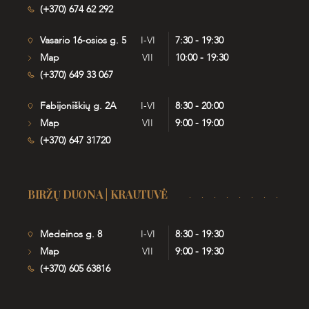
(+370) 674 62 292
Vasario 16-osios g. 5
I-VI
7:30 - 19:30
Map
VII
10:00 - 19:30
(+370) 649 33 067
Fabijoniškių g. 2A
I-VI
8:30 - 20:00
Map
VII
9:00 - 19:00
(+370) 647 31720
BIRŽŲ DUONA | KRAUTUVĖ
Medeinos g. 8
I-VI
8:30 - 19:30
Map
VII
9:00 - 19:30
(+370) 605 63816