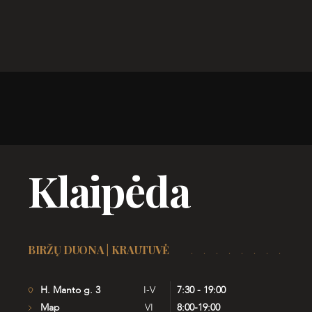
Klaipėda
BIRŽŲ DUONA | KRAUTUVĖ
H. Manto g. 3
I-V
7:30 - 19:00
Map
VI
8:00-19:00