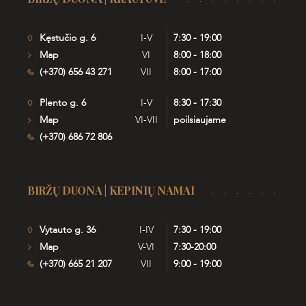
Kęstučio g. 6
I-V
7:30 - 19:00
Map
VI
8:00 - 18:00
(+370) 656 43 271
VII
8:00 - 17:00
Plento g. 6
I-V
8:30 - 17:30
Map
VI-VII
poilsiaujame
(+370) 686 72 806
BIRŽŲ DUONA | KEPINIŲ NAMAI
Vytauto g. 36
I-IV
7:30 - 19:00
Map
V-VI
7:30-20:00
(+370) 665 21 207
VII
9:00 - 19:00