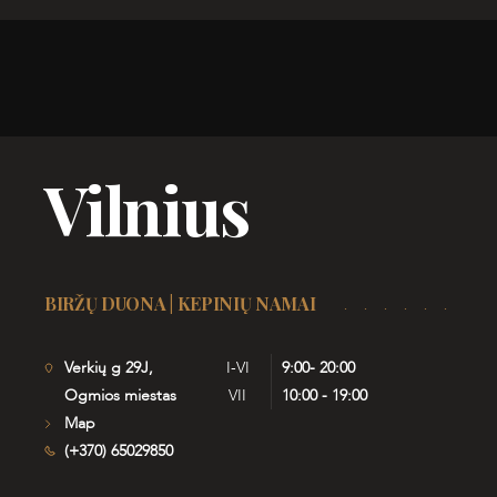
Vilnius
BIRŽŲ DUONA | KEPINIŲ NAMAI
Verkių g 29J,
I-VI
9:00- 20:00
Ogmios miestas
VII
10:00 - 19:00
Map
(+370) 65029850