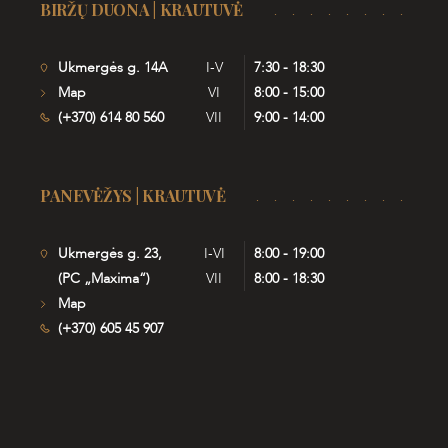
BIRŽŲ DUONA | KRAUTUVĖ
Ukmergės g. 14A
I-V
7:30 - 18:30
Map
VI
8:00 - 15:00
(+370) 614 80 560
VII
9:00 - 14:00
PANEVĖŽYS | KRAUTUVĖ
Ukmergės g. 23,
I-VI
8:00 - 19:00
(PC „Maxima“)
VII
8:00 - 18:30
Map
(+370) 605 45 907