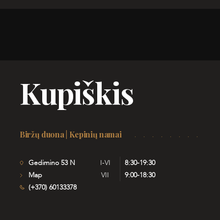
Kupiškis
Biržų duona | Kepinių namai
Gedimino 53 N
I-VI
8:30-19:30
Map
VII
9:00-18:30
(+370) 60133378