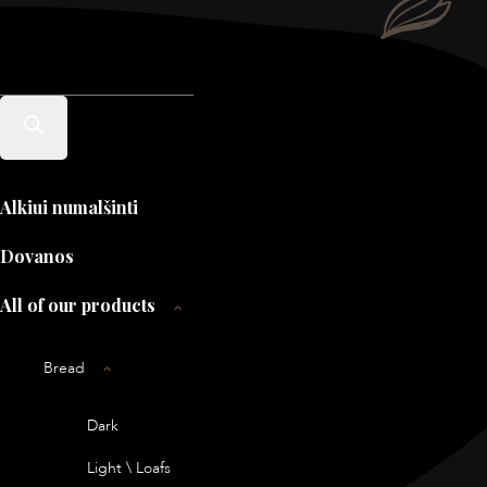
Products
search
Alkiui numalšinti
Dovanos
All of our products
Bread
Dark
Light \ Loafs