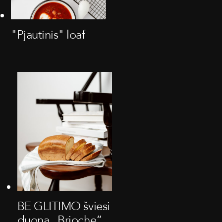
"Pjautinis" loaf
BE GLITIMO šviesi
duona „Brioche“