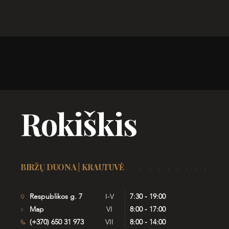
Rokiškis
BIRŽŲ DUONA | KRAUTUVĖ
Respublikos g. 7
I-V
7:30 - 19:00
Map
VI
8:00 - 17:00
(+370) 650 31 973
VII
8:00 - 14:00