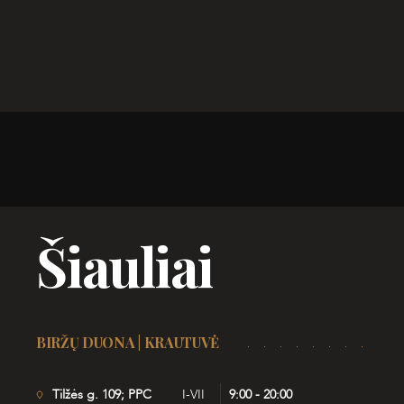
Šiauliai
BIRŽŲ DUONA | KRAUTUVĖ
Tilžės g. 109; PPC
I-VII
9:00 - 20:00