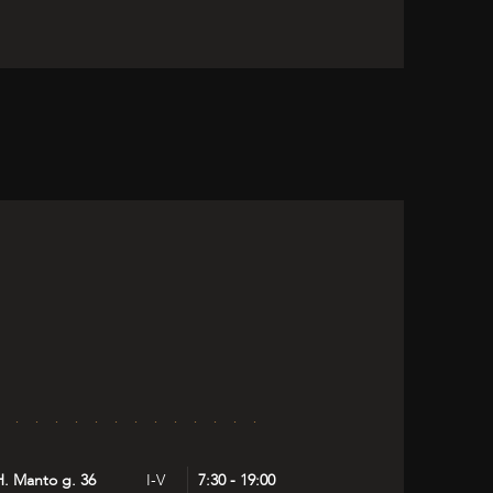
H. Manto g. 36
I-V
7:30 - 19:00