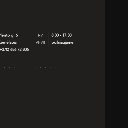
lento g. 6
I-V
8:30 - 17:30
Žemėlapis
VI-VII
poilsiaujame
+370) 686 72 806