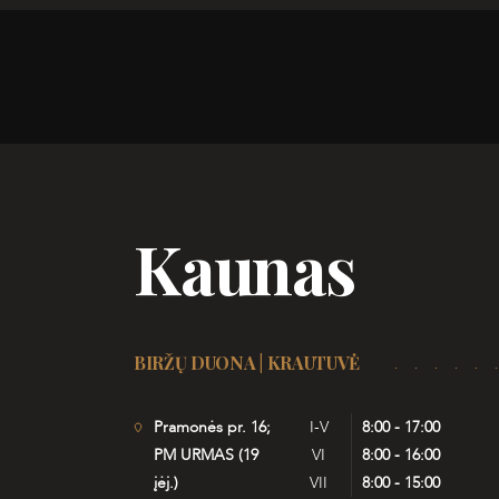
Kaunas
BIRŽŲ DUONA | KRAUTUVĖ
Pramonės pr. 16;
I-V
8:00 - 17:00
PM URMAS (19
VI
8:00 - 16:00
įėj.)
VII
8:00 - 15:00