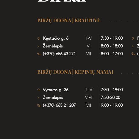
BIRŽŲ DUONA | KRAUTUVĖ
Kęstučio g. 6
I-V
7:30 - 19:00
P
Žemėlapis
VI
8:00 - 18:00
(+370) 656 43 271
VII
8:00 - 17:00
(
BIRŽŲ DUONA | KEPINIŲ NAMAI
Vytauto g. 36
I-IV
7:30 - 19:00
Žemėlapis
V-VI
7:30-20:00
(+370) 665 21 207
VII
9:00 - 19:00