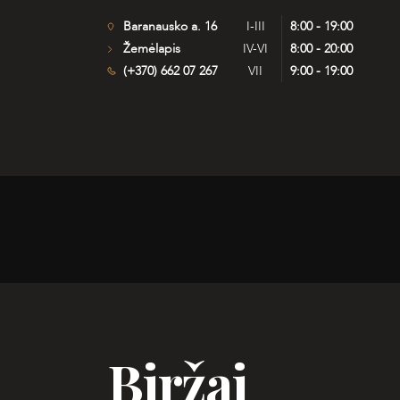
Baranausko a. 16
I-III
8:00 - 19:00
Žemėlapis
IV-VI
8:00 - 20:00
(+370) 662 07 267
VII
9:00 - 19:00
Biržai