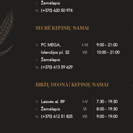
Žemėlapis
(+370) 620 50 974
SUCRÉ KEPINIŲ NAMAI
PC MEGA,
I-VI
9:00 - 21:00
Islandijos pl. 32
VII
10:00 - 21:00
Žemėlapis
(+370) 613 59 629
BIRŽŲ DUONA | KEPINIŲ NAMAI
Laisvės al. 89
I-V
7:30 - 19:30
Žemėlapis
VI
8:00 - 19:30
(+370) 612 51 825
VII
9:00 - 19:00