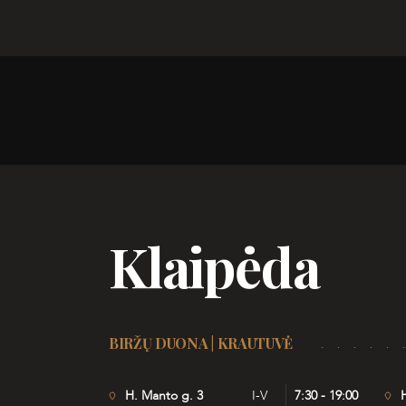
Klaipėda
BIRŽŲ DUONA | KRAUTUVĖ
H. Manto g. 3
I-V
7:30 - 19:00