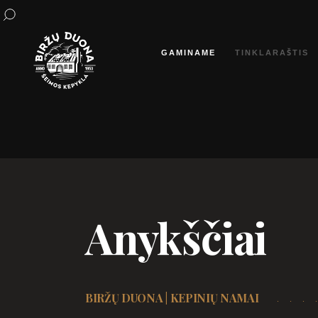
Eiti
prie
GAMINAME
TINKLARAŠTIS
turinio
Anykščiai
BIRŽŲ DUONA | KEPINIŲ NAMAI