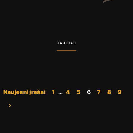
DAUGIAU
Įrašų
Naujesni įrašai
1
…
4
5
6
7
8
9
puslapiavimas