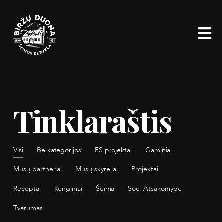
Eiti
prie
turinio
Tinklaraštis
Visi
Be kategorijos
ES projektai
Gaminiai
Mūsų partneriai
Mūsų skyreliai
Projektai
Receptai
Renginiai
Šeima
Soc. Atsakomybė
Tvarumas